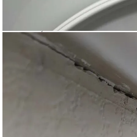
Вы можете заказать комплексные услуги строительного
специалиста из реестра НОПРИЗ, эксперта и юриста по ДДУ
в Юридической фирме «Двитекс».
Для заказа услуг позвоните нам по телефону
8 (495) 223-48-91
или оставьте заявку на сайте
Заказать звонок
Шаблоны документов для взыскания с
застройщика компенсации за строительные
дефекты
Если вы планируете самостоятельно обращаться в суд,
рекомендуем приобрести шаблоны документов для взыскания
с застройщика компенсации за строительные недостатки и
некачественную отделку, подготовленные юристом. Данные
шаблоны учитывают действующие нормы закона и
актуальную судебную практику.
Приобрести шаблоны
Видео
Смотрите видеоразборы, подготовленные нашими юристами
с ответами на самые популярные вопросы. Больше видео и