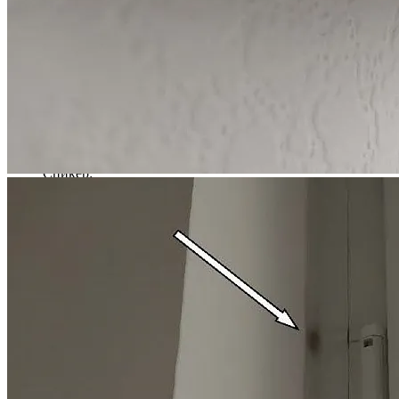
полезных советов от юристов в наших каналах в соцсетях:
Телеграм
,
Youtube
,
Rutube
,
VK
.
Какая цена учитывается при включении требований
дольщика в реестр кредиторов
Спикер:
Принят первый закон о развитии ИИ в России
Спикер:
Кашаев Максим Павлович
Должен ли виновник затопления оплачивать ремонт
всей комнаты
Спикер:
Квартира или апартаменты: что лучше выбрать
Спикер:
Шутов Илья Петрович
Можно ли купить квартиру без регистрации по месту
жительства
Спикер:
Меркулов Игорь Петрович
Наш кейс: Продажа квартиры за 2 недели с судебным
решением и 4-мя собственниками
Спикер:
Львов Валентин Владимирович
Публикации в СМИ