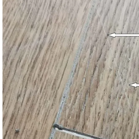
Спор о качестве строительства (ЖК "Переделкино Ближнее")
Дело выиграно
Всего взыскано
865 775 руб.
Спор о качестве строительства с ООО "СЗ "Нагатино-1"
Дело выиграно
Всего взыскано
1 460 355 руб.
Спор о качестве строительства (ЖК "Жулебино парк")
Дело выиграно
Всего взыскано
838 514 руб.
Спор о качестве строительства (ЖК "Скандинавия")
Дело выиграно