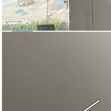
Судебные споры
Трудовое право
Юридические калькуляторы
Юридические услуги
О компании
Услуги
онлайн
Шаблоны документов
онлайн
Составление документов
онлайн
Консультации юриста
Отзывы
Выигранные дела
Партнерам
Для СМИ
Заказать услуги
Подписывайтесь на нас
В наших соцсетях мы каждый день разбираем актуальные
правовые вопросы, спорим с мифами и помогаем разбираться
в законах.
Присоединяйтесь, чтобы участвовать в обсуждениях!