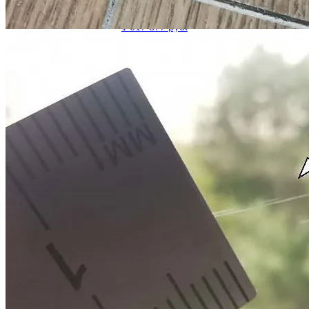
Всего взыскано
1 017 877 руб.
Смотреть все выигранные дела
Ответы на некоторые вопросы
дольщиков по спорам с
застройщиками
Как понять, имеются ли в квартире строительные недостатки?
Некоторые строительные недостатки являются явными и для
их выявления не требуется специальных знаний и
оборудования (дефекты отделки, трещины в стяжке, явные
неровности стен и т.д.). Однако в боль...
Можно ли определить стоимость устранения строительных
недостатков без проведения осмотра, по фото/видео?
В связи с тем, что для выявления всех строительных
недостатков специалисту необходимо проводить
инструментальные измерения, предварительный анализ
недостатков на предмет их наличия по фото/видео в...
Можно ли взыскать стоимость устранения строительных
недостатков, если в акте приема-передачи квартиры