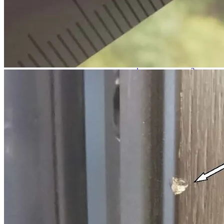
присутствует положение о том, что претензии к застройщику
отсутствуют?
Согласно ст. 756 ГК РФ, а также ст. 7 Федерального закона от
30.12.2004 № 214-ФЗ (ред. от 31.12.2017) "Об участии в
долевом строительстве многоквартирных домов и иных
объектов недвижимости и...
Можно ли делать ремонт в квартире, если я обратился в суд с
иском о взыскании компенсации за дефекты в отделке?
В связи с тем, что в ходе судебного процесса застройщик
может ходатайствовать о проведении судебной строительно-
технической экспертизы или суд может назначить судебную
экспертизу по своей инициати...
Может ли суд снизить стоимость устранения строительных
недостатков по своему устранению?
Нет, суд при вынесении решения должен руководствоваться
заключением специалиста или судебного эксперта, в случае
проведения судебной экспертизы. В связи с тем, что суд не
обладает специальными поз...
Юридическая фирма “Двитекс” с 2010 года защищает
дольщиков в спорах с застройщиками. С нашей практикой по
взысканию компенсации за строительные недостатки и
некачественную отделку с застройщиков вы можете
ознакомиться в разделе "
Наш опыт
". Мы регулярно следим за
изменениями законодательства и практикой разрешения