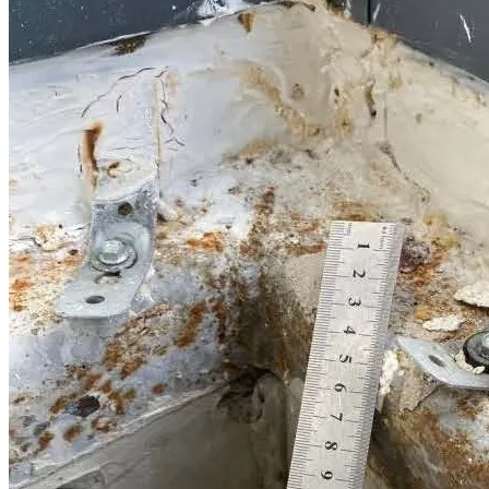
качестве отделки с застройщиками
Спор о качестве строительства (ЖК "Равновесие")
Дело выиграно
Всего взыскано
261 180 руб.
Спор о качестве строительства (ЖК "Митино-парк")
Дело выиграно
Всего взыскано
1 252 700 руб.
Спор о качестве строительства (ЖК "Новые Ватутинки")
Дело выиграно
Всего взыскано
1 156 841 руб.
Спор о качестве строительства с ООО "СЗ "Нагатино-1"
Дело выиграно