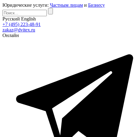
Юридические услуги:
Частным лицам
и
Бизнесу
Русский
English
+7 (495) 223-48-91
zakaz@dvitex.ru
Онлайн