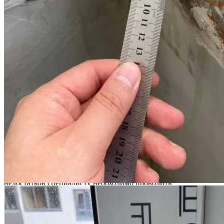
Всего взыскано
1 460 355 руб.
Смотреть все выигранные дела
Ответы на некоторые вопросы
дольщиков по спорам с
застройщиками
Как понять, имеются ли в квартире строительные недостатки?
Некоторые строительные недостатки являются явными и для
их выявления не требуется специальных знаний и
оборудования (дефекты отделки, трещины в стяжке, явные
неровности стен и т.д.). Однако в боль...
Можно ли определить стоимость устранения строительных
недостатков без проведения осмотра, по фото/видео?
В связи с тем, что для выявления всех строительных
недостатков специалисту необходимо проводить
инструментальные измерения, предварительный анализ
недостатков на предмет их наличия по фото/видео в...
Можно ли взыскать стоимость устранения строительных
недостатков, если в акте приема-передачи квартиры