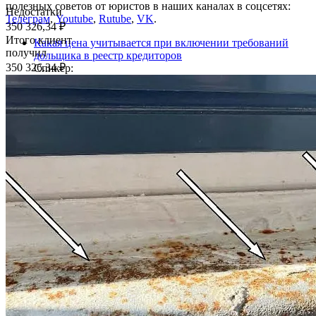
полезных советов от юристов в наших каналах в соцсетях:
Недостатки
Телеграм
,
Youtube
,
Rutube
,
VK
.
350 326,34 ₽
Итого клиент
Какая цена учитывается при включении требований
получил
дольщика в реестр кредиторов
350 326.34 ₽
Спикер:
Принят первый закон о развитии ИИ в России
Спикер:
Кашаев Максим Павлович
Должен ли виновник затопления оплачивать ремонт
всей комнаты
Спикер:
Квартира или апартаменты: что лучше выбрать
Спикер:
Шутов Илья Петрович
Можно ли купить квартиру без регистрации по месту
жительства
Спикер:
Меркулов Игорь Петрович
Наш кейс: Продажа квартиры за 2 недели с судебным
решением и 4-мя собственниками
Спикер:
Львов Валентин Владимирович
Публикации в СМИ