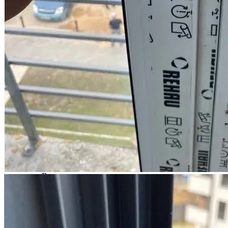
споров по ДДУ, поэтому можем предоставить вам самый
эффективный и быстрый способ решения вашей проблемы.
При этом мы предлагаем комплексные услуги юристов и
строительных экспертов.
Обращаясь к нам, вы в первую очередь получаете
консультацию от профильного юриста. Он задаст уточняющие
вопросы, детально проанализирует предоставленные
документы, разработает эффективный план действий для
каждого конкретного случая, оценит возможную сумму
взыскания и представит вам предложение со стоимостью
услуги. При этом мы гибко подходим к порядку оплаты
юридических услуг, предлагая разные пакеты услуг и
варианты оплаты.
Всю работу по ведению дела мы берем на себя: проверка
застройщика, приемка объекта, проведение досудебной
строительной экспертизы, подготовка документов, защита
ваших интересов до поступления денег от застройщика на
ваш счет. Ваше участие в процессе минимально: подписать
договор и передать документы для работы. Мы гарантируем
полную конфиденциальность полученной от вас информации.
Услуги юристов по долевому