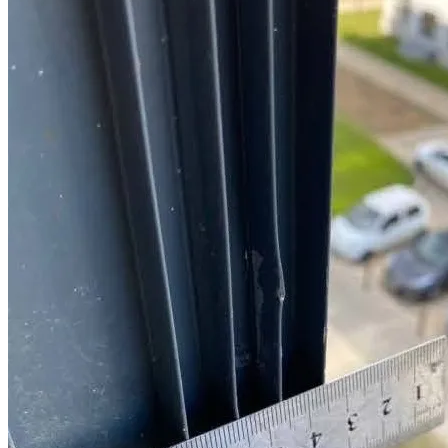
строительству и строительных
специалистов
Мы предлагаем комплексные услуги опытных специалистов
по приемке новостроек, строительных экспертов и юристов.
Приемка новостройки специалистом и консультации
юриста при приемке
Строительная экспертиза квартиры в новостройке
Взыскание с застройщика компенсации за строительные
недостатки
Взыскание с застройщика неустойки за просрочку по
ДДУ
Расторжение ДДУ в одностороннем порядке
Признание права собственности через суд
Проверка застройщика и новостройки
Юридическое сопровождение сделок
Регистрация права собственности
Иные споры с застройщиком и услуги юриста по ДДУ
Услуги риэлтора по сопровождению сделок с
недвижимостью
Требуется помощь в споре с застройщиком?
Вы можете заказать комплексные услуги строительного