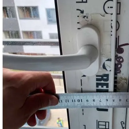
присутствует положение о том, что претензии к застройщику
отсутствуют?
Согласно ст. 756 ГК РФ, а также ст. 7 Федерального закона от
30.12.2004 № 214-ФЗ (ред. от 31.12.2017) "Об участии в
долевом строительстве многоквартирных домов и иных
объектов недвижимости и...
Можно ли делать ремонт в квартире, если я обратился в суд с
иском о взыскании компенсации за дефекты в отделке?
В связи с тем, что в ходе судебного процесса застройщик
может ходатайствовать о проведении судебной строительно-
технической экспертизы или суд может назначить судебную
экспертизу по своей инициати...
Может ли суд снизить стоимость устранения строительных
недостатков по своему устранению?
Нет, суд при вынесении решения должен руководствоваться
заключением специалиста или судебного эксперта, в случае
проведения судебной экспертизы. В связи с тем, что суд не
обладает специальными поз...
Юридическая фирма “Двитекс” с 2010 года защищает
дольщиков в спорах с застройщиками. С нашей практикой по
взысканию компенсации за строительные недостатки и
некачественную отделку с застройщиков вы можете
ознакомиться в разделе "
Наш опыт
". Мы регулярно следим за
изменениями законодательства и практикой разрешения