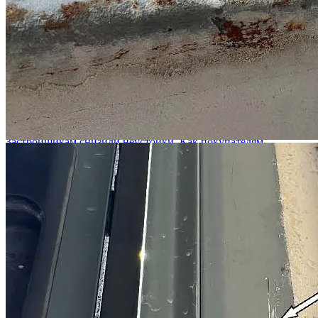
Смотреть все
Юрист "Двитекс" в эфире Пятого канала: обсуждаем
законопроект по введению адвокатской монополии в судах
Автор:
Меркулов Игорь Петрович
2 сентября 2024
Читать статью
Юрист "Двитекс" в эфире канала РБК: обсуждаем судебную
практику по 214-ФЗ
Автор:
Кашаев Максим Павлович
2 сентября 2024
Читать статью
Застройщикам снизили неустойки. Как покупателям
компенсируют дефекты
Автор:
Супряга Жанна Викторовна
2 сентября 2024
Читать статью
Вызовет ли закон о повестках волну миграции и как повлияет
на тех, кто уже уехал
Автор:
Кигинько Дмитрий Валентинович
13 апреля 2023
Читать статью
Акции
Все акции и скидки