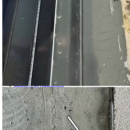
Скидка
Соседи
Скидка на юридические услуги до 30 % дольщикам из одного
жилого комплекса
Узнать подробнее
5
Поделиться:
Публикуем только проверенную информацию
Комментарии (0)
Банкротство гражданина
Бизнес
Долевое строительство
Защита прав потребителей
Налоги физических лиц
Наследство
Недвижимость
Семейное право
Спорт