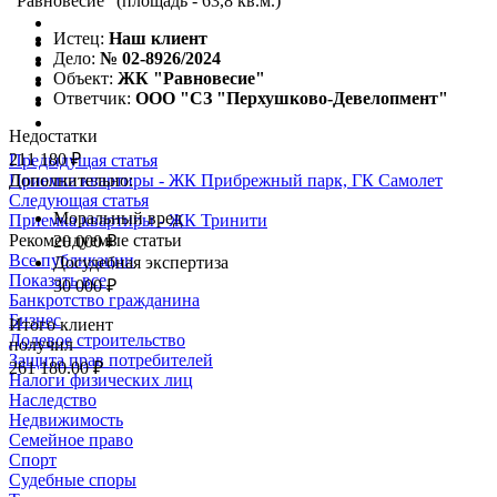
"Равновесие" (площадь - 63,8 кв.м.)
Истец:
Наш клиент
Дело:
№ 02-8926/2024
Объект:
ЖК "Равновесие"
Ответчик:
ООО "СЗ "Перхушково-Девелопмент"
Недостатки
211 180 ₽
Предыдущая статья
Дополнительно:
Приемка квартиры - ЖК Прибрежный парк, ГК Самолет
Следующая статья
Моральный вред
Приемка квартиры - ЖК Тринити
Рекомендуемые статьи
20 000 ₽
Все публикации
Досудебная экспертиза
Показать все
30 000 ₽
Банкротство гражданина
Бизнес
Итого клиент
Долевое строительство
получил
Защита прав потребителей
261 180.00 ₽
Налоги физических лиц
Наследство
Недвижимость
Семейное право
Спорт
Судебные споры