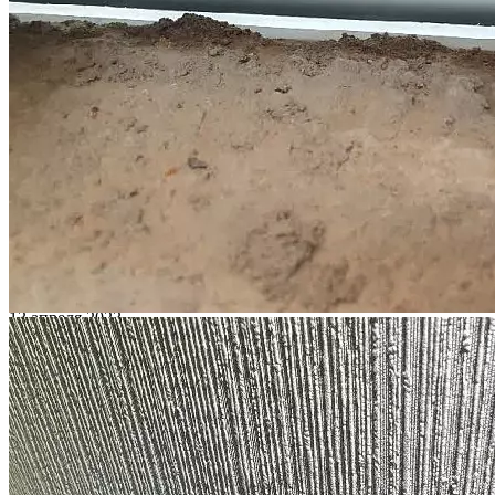
2 сентября 2024
Читать статью
Юрист "Двитекс" в эфире канала РБК: обсуждаем судебную
практику по 214-ФЗ
Автор:
Кашаев Максим Павлович
2 сентября 2024
Читать статью
Застройщикам снизили неустойки. Как покупателям
компенсируют дефекты
Автор:
Супряга Жанна Викторовна
2 сентября 2024
Читать статью
Вызовет ли закон о повестках волну миграции и как повлияет
на тех, кто уже уехал
Автор:
Кигинько Дмитрий Валентинович
13 апреля 2023
Читать статью
Акции
Все акции и скидки
Скидка
Соседи