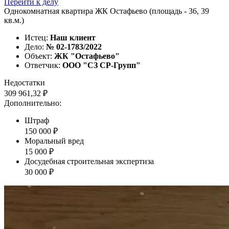
Перейти к делу
Однокомнатная квартира ЖК Остафьево (площадь - 36, 39
кв.м.)
Истец:
Наш клиент
Дело:
№ 02-1783/2022
Объект:
ЖК "Остафьево"
Ответчик:
ООО "СЗ СР-Групп"
Недостатки
309 961,32 ₽
Дополнительно:
Штраф
150 000 ₽
Моральный вред
15 000 ₽
Досудебная строительная экспертиза
30 000 ₽
Наша судебная практика по спорам о
качестве строительства с
застройщиками