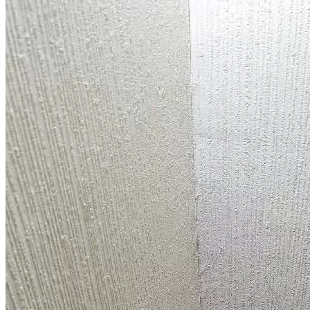
Мы предлагаем комплексные услуги опытных специалистов
по приемке новостроек, строительных экспертов и юристов.
Приемка новостройки специалистом и консультации
юриста при приемке
Строительная экспертиза квартиры в новостройке
Взыскание с застройщика компенсации за строительные
недостатки
Взыскание с застройщика неустойки за просрочку по
ДДУ
Расторжение ДДУ в одностороннем порядке
Признание права собственности через суд
Проверка застройщика и новостройки
Юридическое сопровождение сделок
Регистрация права собственности
Иные споры с застройщиком и услуги юриста по ДДУ
Услуги риэлтора по сопровождению сделок с
недвижимостью
Требуется помощь в споре с застройщиком?
Вы можете заказать комплексные услуги строительного
специалиста из реестра НОПРИЗ, эксперта и юриста по ДДУ
в Юридической фирме «Двитекс».