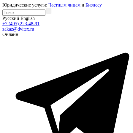
Юридические услуги:
Частным лицам
и
Бизнесу
Русский
English
+7 (495) 223-48-91
zakaz@dvitex.ru
Онлайн