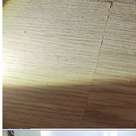
Смотреть все выигранные дела
Ответы на некоторые вопросы
дольщиков по спорам с
застройщиками
Как понять, имеются ли в квартире строительные недостатки?
Некоторые строительные недостатки являются явными и для
их выявления не требуется специальных знаний и
оборудования (дефекты отделки, трещины в стяжке, явные
неровности стен и т.д.). Однако в боль...
Можно ли определить стоимость устранения строительных
недостатков без проведения осмотра, по фото/видео?
В связи с тем, что для выявления всех строительных
недостатков специалисту необходимо проводить
инструментальные измерения, предварительный анализ
недостатков на предмет их наличия по фото/видео в...
Можно ли взыскать стоимость устранения строительных
недостатков, если в акте приема-передачи квартиры
присутствует положение о том, что претензии к застройщику
отсутствуют?
Согласно ст. 756 ГК РФ, а также ст. 7 Федерального закона от