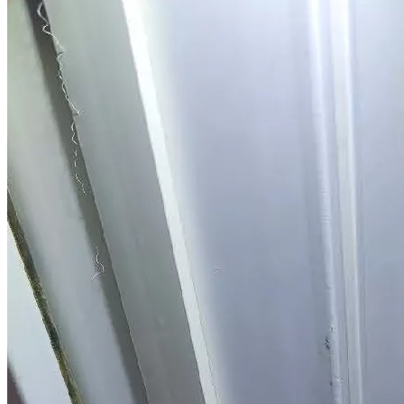
30.12.2004 № 214-ФЗ (ред. от 31.12.2017) "Об участии в
долевом строительстве многоквартирных домов и иных
объектов недвижимости и...
Можно ли делать ремонт в квартире, если я обратился в суд с
иском о взыскании компенсации за дефекты в отделке?
В связи с тем, что в ходе судебного процесса застройщик
может ходатайствовать о проведении судебной строительно-
технической экспертизы или суд может назначить судебную
экспертизу по своей инициати...
Может ли суд снизить стоимость устранения строительных
недостатков по своему устранению?
Нет, суд при вынесении решения должен руководствоваться
заключением специалиста или судебного эксперта, в случае
проведения судебной экспертизы. В связи с тем, что суд не
обладает специальными поз...
Юридическая фирма “Двитекс” с 2010 года защищает
дольщиков в спорах с застройщиками. С нашей практикой по
взысканию компенсации за строительные недостатки и
некачественную отделку с застройщиков вы можете
ознакомиться в разделе "
Наш опыт
". Мы регулярно следим за
изменениями законодательства и практикой разрешения
споров по ДДУ, поэтому можем предоставить вам самый
эффективный и быстрый способ решения вашей проблемы.
При этом мы предлагаем комплексные услуги юристов и