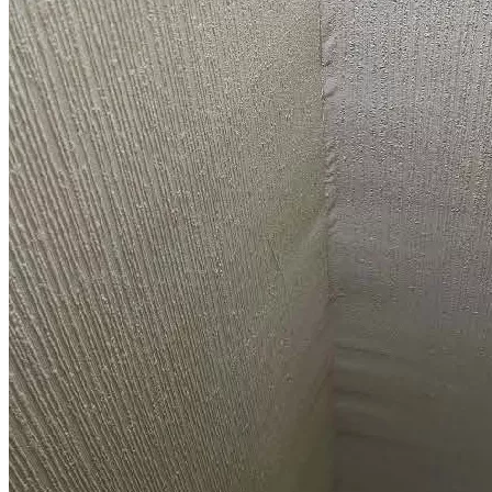
Для заказа услуг позвоните нам по телефону
8 (495) 223-48-91
или оставьте заявку на сайте
Заказать звонок
Шаблоны документов для взыскания с
застройщика компенсации за строительные
дефекты
Если вы планируете самостоятельно обращаться в суд,
рекомендуем приобрести шаблоны документов для взыскания
с застройщика компенсации за строительные недостатки и
некачественную отделку, подготовленные юристом. Данные
шаблоны учитывают действующие нормы закона и
актуальную судебную практику.
Приобрести шаблоны
Видео
Смотрите видеоразборы, подготовленные нашими юристами
с ответами на самые популярные вопросы. Больше видео и
полезных советов от юристов в наших каналах в соцсетях:
Телеграм
,
Youtube
,
Rutube
,
VK
.