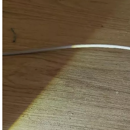
Спор о качестве строительства (ЖК "Зеленые аллеи")
Дело выиграно
Всего взыскано 223 434 руб. 37 коп.
Спор о качестве строительства (ЖК "Переделкино Ближнее")
Дело выиграно
Всего взыскано
865 775 руб.
Спор о качестве строительства (ЖК "Переделкино Ближнее")
Дело выиграно
Всего взыскано
733 280 руб.
Спор о качестве строительства с ООО "СЗ "Нагатино-1"
Дело выиграно
Всего взыскано
1 460 355 руб.