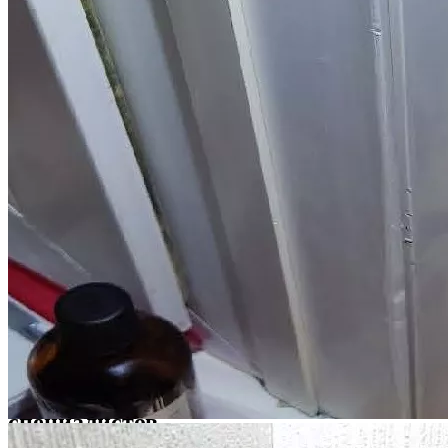
строительных экспертов.
Обращаясь к нам, вы в первую очередь получаете
консультацию от профильного юриста. Он задаст уточняющие
вопросы, детально проанализирует предоставленные
документы, разработает эффективный план действий для
каждого конкретного случая, оценит возможную сумму
взыскания и представит вам предложение со стоимостью
услуги. При этом мы гибко подходим к порядку оплаты
юридических услуг, предлагая разные пакеты услуг и
варианты оплаты.
Всю работу по ведению дела мы берем на себя: проверка
застройщика, приемка объекта, проведение досудебной
строительной экспертизы, подготовка документов, защита
ваших интересов до поступления денег от застройщика на
ваш счет. Ваше участие в процессе минимально: подписать
договор и передать документы для работы. Мы гарантируем
полную конфиденциальность полученной от вас информации.
Услуги юристов по долевому
строительству и строительных
специалистов