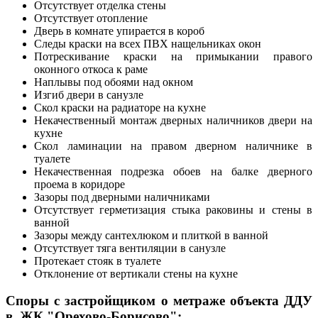
Отсутствует отделка стены
Отсутствует отопление
Дверь в комнате упирается в короб
Следы краски на всех ПВХ нащельниках окон
Потрескивание краски на примыкании правого
оконного откоса к раме
Наплывы под обоями над окном
Изгиб двери в санузле
Скол краски на радиаторе на кухне
Некачественный монтаж дверных наличников двери на
кухне
Скол ламинации на правом дверном наличнике в
туалете
Некачественная подрезка обоев на балке дверного
проема в коридоре
Зазоры под дверными наличниками
Отсутствует герметизация стыка раковины и стены в
ванной
Зазоры между сантехлюком и плиткой в ванной
Отсутствует тяга вентиляции в санузле
Протекает стояк в туалете
Отклонение от вертикали стены на кухне
Споры с застройщиком о метраже объекта ДДУ
в
ЖК "Орехово-Борисово":