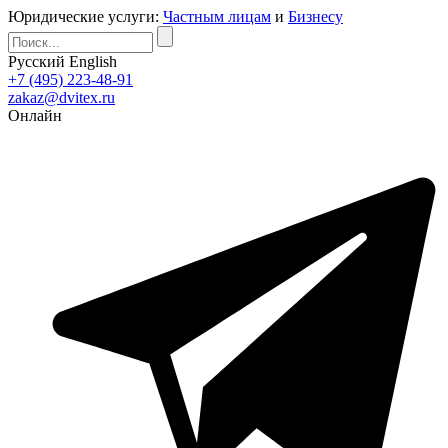
Юридические услуги:
Частным лицам
и
Бизнесу
Русский
English
+7 (495) 223-48-91
zakaz@dvitex.ru
Онлайн