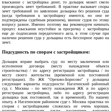
взыскании с застройщика денег, то дольщик может смело
производить зачет требований. В практике вызывает споры
зачет требований по заявлению дольщика без решения суда
(когда требования к застройщику имеются, но они не
подтверждены судебным решением), мнение судов по этому
вопросу разное. Именно поэтому мы рекомендуем начинать
процесс взыскания неустойки за просрочку с застройщика
еще до подписания передаточного акта, в этом случае при
наличии решения суда у дольщика есть бесспорное право на
зачет.
Подсудность по спорам с застройщиком:
Дольщик вправе выбрать суд: по месту заключения или
исполнения договора (месту нахождения объекта
строительства) / по адресу регистрации застройщика / по
месту своего жительства (временной или постоянной
регистрации). По ЖК "Орехово-Борисово" у дольщика
следующие варианты подсудности: Нагатинский районный
суд г. Москвы - по месту нахождения ЖК и по адресу
регистрации застройщика, либо по адресу регистрации
дольщика (как постоянной, так и временной). По нашему
опыту, в Нагатинском районном суде г. Москвы практика по
спорам с застройщиками сложилась не очень хорошая,
поэтому рекомендуем также рассмотреть варианты