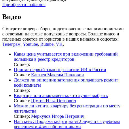
Приобрести шаблоны
Видео
Смотрите видеоразборы, подготовленные нашими юристами
с ответами на самые популярные вопросы. Больше видео и
полезных советов от юристов в наших каналах в соцсетях:
Телеграм
,
Youtube
,
Rutube
,
VK
.
Какая цена учитывается при включении требований
дольщика в реестр кредиторов
Спикер:
Принят первый закон о развитии ИИ в России
Спикер:
Кашаев Максим Павлович
Должен ли виновник затопления оплачивать ремонт
всей комнаты
Спикер:
Квартира или апартаменты: что лучше выбрать
Спикер:
Шутов Илья Петрович
Можно ли купить квартиру без регистрации по месту
жительства
Спикер:
Меркулов Игорь Петрович
Наш кейс: Продажа квартиры за 2 недели с судебным
решением и 4-мя собственниками