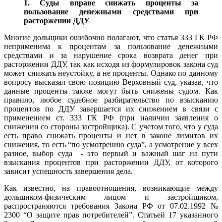
1. Суды вправе снижать проценты за
пользование денежными средствами при
расторжении ДДУ
Многие дольщики ошибочно полагают, что статья 333 ГК РФ
неприменима к процентам за пользование денежными
средствами и за нарушение срока возврата денег при
расторжении ДДУ, так как исходя из формулировок закона суд
может снижать неустойку, а не проценты. Однако по данному
вопросу высказал свою позицию Верховный суд, указав, что
данные проценты также могут быть снижены судом. Как
правило, любое судебное разбирательство по взысканию
процентов по ДДУ завершается их снижением в связи с
применением ст. 333 ГК РФ (при наличии заявления о
снижении со стороны застройщика). С учетом того, что у суда
есть право снижать проценты и нет в законе лимитов их
снижения, то есть “по усмотрению суда”, а усмотрение у всех
разное, выбор суда - это первый и важный шаг на пути
взыскания процентов при расторжении ДДУ, от которого
зависит успешность завершения дела.
Как известно, на правоотношения, возникающие между
дольщиком-физическим лицом и застройщиком,
распространяются требования Закона РФ от 07.02.1992 №
2300 “О защите прав потребителей”. Статьей 17 указанного