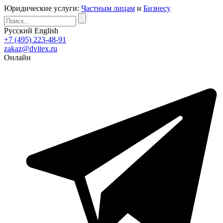
Юридические услуги:
Частным лицам
и
Бизнесу
Русский
English
+7 (495) 223-48-91
zakaz@dvitex.ru
Онлайн