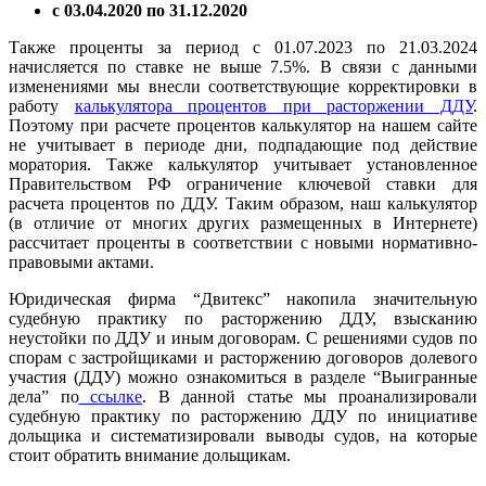
с 03.04.2020 по 31.12.2020
Также проценты за период с 01.07.2023 по 21.03.2024
начисляется по ставке не выше 7.5%. В связи с данными
изменениями мы внесли соответствующие корректировки в
работу
калькулятора процентов при расторжении ДДУ
.
Поэтому при расчете процентов калькулятор на нашем сайте
не учитывает в периоде дни, подпадающие под действие
моратория. Также калькулятор учитывает установленное
Правительством РФ ограничение ключевой ставки для
расчета процентов по ДДУ. Таким образом, наш калькулятор
(в отличие от многих других размещенных в Интернете)
рассчитает проценты в соответствии с новыми нормативно-
правовыми актами.
Юридическая фирма “Двитекс” накопила значительную
судебную практику по расторжению ДДУ, взысканию
неустойки по ДДУ и иным договорам. С решениями судов по
спорам с застройщиками и расторжению договоров долевого
участия (ДДУ) можно ознакомиться в разделе “Выигранные
дела” по
ссылке
. В данной статье мы проанализировали
судебную практику по расторжению ДДУ по инициативе
дольщика и систематизировали выводы судов, на которые
стоит обратить внимание дольщикам.