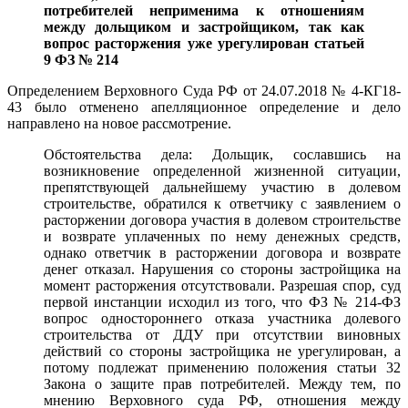
потребителей неприменима к отношениям
между дольщиком и застройщиком, так как
вопрос расторжения уже урегулирован статьей
9 ФЗ № 214
Определением Верховного Суда РФ от 24.07.2018 № 4-КГ18-
43 было отменено апелляционное определение и дело
направлено на новое рассмотрение.
Обстоятельства дела: Дольщик, сославшись на
возникновение определенной жизненной ситуации,
препятствующей дальнейшему участию в долевом
строительстве, обратился к ответчику с заявлением о
расторжении договора участия в долевом строительстве
и возврате уплаченных по нему денежных средств,
однако ответчик в расторжении договора и возврате
денег отказал. Нарушения со стороны застройщика на
момент расторжения отсутствовали. Разрешая спор, суд
первой инстанции исходил из того, что ФЗ № 214-ФЗ
вопрос одностороннего отказа участника долевого
строительства от ДДУ при отсутствии виновных
действий со стороны застройщика не урегулирован, а
потому подлежат применению положения статьи 32
Закона о защите прав потребителей. Между тем, по
мнению Верховного суда РФ, отношения между