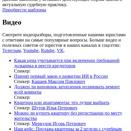
актуальную судебную практику.
Приобрести шаблоны
Видео
Смотрите видеоразборы, подготовленные нашими юристами
с ответами на самые популярные вопросы. Больше видео и
полезных советов от юристов в наших каналах в соцсетях:
Телеграм
,
Youtube
,
Rutube
,
VK
.
Какая цена учитывается при включении требований
дольщика в реестр кредиторов
Спикер:
Принят первый закон о развитии ИИ в России
Спикер:
Кашаев Максим Павлович
Должен ли виновник затопления оплачивать ремонт
всей комнаты
Спикер:
Квартира или апартаменты: что лучше выбрать
Спикер:
Шутов Илья Петрович
Можно ли купить квартиру без регистрации по месту
жительства
Спикер:
Меркулов Игорь Петрович
Наш кейс: Продажа квартиры за 2 недели с судебным