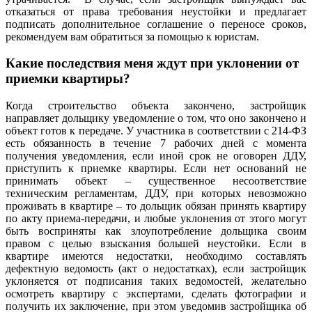
отказаться от права требования неустойки и предлагает
подписать дополнительное соглашение о переносе сроков,
рекомендуем вам обратиться за помощью к юристам.
Какие последствия меня ждут при уклонении от
приемки квартиры?
Когда строительство объекта закончено, застройщик
направляет дольщику уведомление о том, что оно закончено и
объект готов к передаче. У участника в соответствии с 214-ФЗ
есть обязанность в течение 7 рабочих дней с момента
получения уведомления, если иной срок не оговорен ДДУ,
приступить к приемке квартиры. Если нет оснований не
принимать объект – существенное несоответствие
техническим регламентам, ДДУ, при которых невозможно
проживать в квартире – то дольщик обязан принять квартиру
по акту приема-передачи, и любые уклонения от этого могут
быть восприняты как злоупотребление дольщика своим
правом с целью взыскания большей неустойки. Если в
квартире имеются недостатки, необходимо составлять
дефектную ведомость (акт о недостатках), если застройщик
уклоняется от подписания таких ведомостей, желательно
осмотреть квартиру с экспертами, сделать фотографии и
получить их заключение, при этом уведомив застройщика об