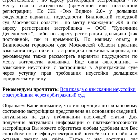
месту своего жительства (временной или постоянной
регистрации). По ЖК «Эко Видное 2.0» у дольщика
следующие варианты подсудности: Видновский городской
суд Московской области - по месту нахождения ЖК и по
адресу регистрации застройщика – ООО "Купелинка
Девелопмент", либо по адресу регистрации дольщика (как
постоянной, так и временной). По нашему опыту, в
Видновском городском суде Московской области практика
взыскания неустойки с застройщика сложилась хорошая, но
рекомендуем также рассмотреть варианты подсудности по
месту жительства дольщика. Еще одна альтернатива –
взыскание неустойки с застройщика в Арбитражном суде
через уступку прав требования неустойки дольщиком
юридическому лицу.
Рекомендуем прочитать:
Вся правда о взыскании неустойки
с застройщика через арбитражный суд
Обращаем Ваше внимание, что информация по финансовому
состоянию застройщика представлена на основании сведений,
актуальных на дату публикации настоящей статьи. Для
получения актуальной информации о платежеспособности
застройщика Вы можете обратиться любым удобным для Вас
способом: по телефону/электронной почте/в чате онлайн или
оставив заявку на сайте. Также у нас доступна для