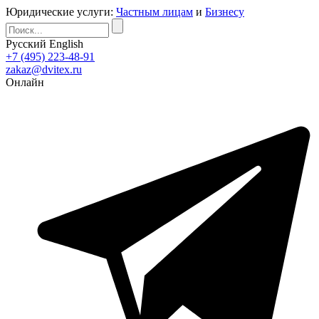
Юридические услуги:
Частным лицам
и
Бизнесу
Русский
English
+7 (495) 223-48-91
zakaz@dvitex.ru
Онлайн