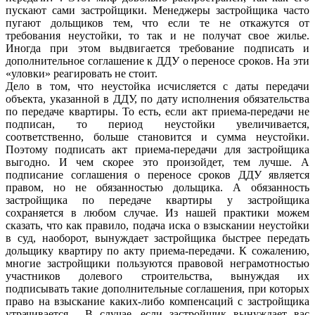
пускают сами застройщики. Менеджеры застройщика часто
пугают дольщиков тем, что если те не откажутся от
требования неустойки, то так и не получат свое жилье.
Иногда при этом выдвигается требование подписать и
дополнительное соглашение к ДДУ о переносе сроков. На эти
«уловки» реагировать не стоит.
Дело в том, что неустойка исчисляется с даты передачи
объекта, указанной в ДДУ, по дату исполнения обязательства
по передаче квартиры. То есть, если акт приема-передачи не
подписан, то период неустойки увеличивается,
соответственно, больше становится и сумма неустойки.
Поэтому подписать акт приема-передачи для застройщика
выгодно. И чем скорее это произойдет, тем лучше. А
подписание соглашения о переносе сроков ДДУ является
правом, но не обязанностью дольщика. А обязанность
застройщика по передаче квартиры у застройщика
сохраняется в любом случае. Из нашей практики можем
сказать, что как правило, подача иска о взыскании неустойки
в суд, наоборот, вынуждает застройщика быстрее передать
дольщику квартиру по акту приема-передачи. К сожалению,
многие застройщики пользуются правовой неграмотностью
участников долевого строительства, вынуждая их
подписывать такие дополнительные соглашения, при которых
право на взыскание каких-либо компенсаций с застройщика
утрачивается. В случае, если застройщик вынуждает вас