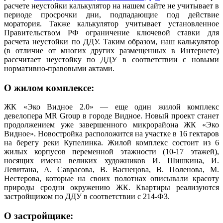
расчете неустойки калькулятор на нашем сайте не учитывает в
периоде просрочки дни, подпадающие под действие
моратория. Также калькулятор учитывает установленное
Правительством РФ ограничение ключевой ставки для
расчета неустойки по ДДУ. Таким образом, наш калькулятор
(в отличие от многих других размещенных в Интернете)
рассчитает неустойку по ДДУ в соответствии с новыми
нормативно-правовыми актами.
О жилом комплексе:
ЖК «Эко Видное 2.0» — еще один жилой комплекс
девелопера MR Group в городе Видное. Новый проект станет
продолжением уже завершенного микрорайона ЖК «Эко
Видное». Новостройка расположится на участке в 16 гектаров
на берегу реки Купелинка. Жилой комплекс состоит из 6
жилых корпусов переменной этажности (10-17 этажей),
носящих имена великих художников И. Шишкина, И.
Левитана, А. Саврасова, В. Васнецова, В. Поленова, М.
Нестерова, которые на своих полотнах описывали красоту
природы сродни окружению ЖК. Квартиры реализуются
застройщиком по ДДУ в соответствии с 214-ФЗ.
О застройщике: