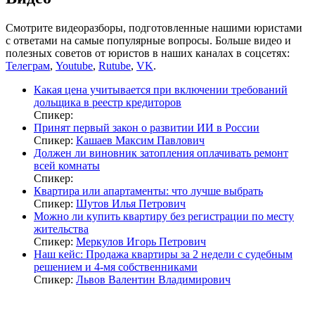
Смотрите видеоразборы, подготовленные нашими юристами
с ответами на самые популярные вопросы. Больше видео и
полезных советов от юристов в наших каналах в соцсетях:
Телеграм
,
Youtube
,
Rutube
,
VK
.
Какая цена учитывается при включении требований
дольщика в реестр кредиторов
Спикер:
Принят первый закон о развитии ИИ в России
Спикер:
Кашаев Максим Павлович
Должен ли виновник затопления оплачивать ремонт
всей комнаты
Спикер:
Квартира или апартаменты: что лучше выбрать
Спикер:
Шутов Илья Петрович
Можно ли купить квартиру без регистрации по месту
жительства
Спикер:
Меркулов Игорь Петрович
Наш кейс: Продажа квартиры за 2 недели с судебным
решением и 4-мя собственниками
Спикер:
Львов Валентин Владимирович