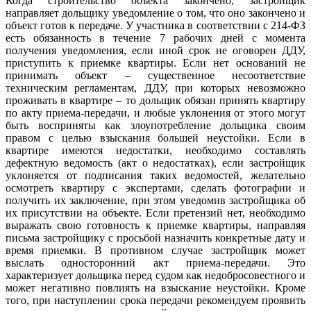
Когда строительство объекта закончено, застройщик
направляет дольщику уведомление о том, что оно закончено и
объект готов к передаче. У участника в соответствии с 214-ФЗ
есть обязанность в течение 7 рабочих дней с момента
получения уведомления, если иной срок не оговорен ДДУ,
приступить к приемке квартиры. Если нет оснований не
принимать объект – существенное несоответствие
техническим регламентам, ДДУ, при которых невозможно
проживать в квартире – то дольщик обязан принять квартиру
по акту приема-передачи, и любые уклонения от этого могут
быть восприняты как злоупотребление дольщика своим
правом с целью взыскания большей неустойки. Если в
квартире имеются недостатки, необходимо составлять
дефектную ведомость (акт о недостатках), если застройщик
уклоняется от подписания таких ведомостей, желательно
осмотреть квартиру с экспертами, сделать фотографии и
получить их заключение, при этом уведомив застройщика об
их присутствии на объекте. Если претензий нет, необходимо
выражать свою готовность к приемке квартиры, направляя
письма застройщику с просьбой назначить конкретные дату и
время приемки. В противном случае застройщик может
выслать односторонний акт приема-передачи. Это
характеризует дольщика перед судом как недобросовестного и
может негативно повлиять на взыскание неустойки. Кроме
того, при наступлении срока передачи рекомендуем проявить