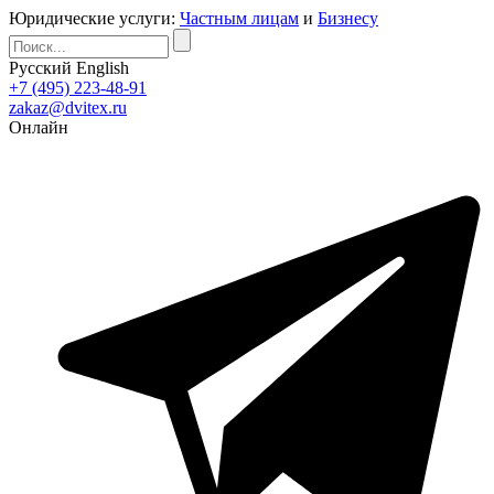
Юридические услуги:
Частным лицам
и
Бизнесу
Русский
English
+7 (495) 223-48-91
zakaz@dvitex.ru
Онлайн