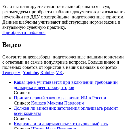
Если вы планируете самостоятельно обращаться в суд,
рекомендуем приобрести шаблоны документов для взыскания
неустойки по ДДУ с застройщика, подготовленные юристом.
Данные шаблоны учитывают действующие нормы закона и
актуальную судебную практику.
Приобрести шаблоны
Видео
Смотрите видеоразборы, подготовленные нашими юристами
с ответами на самые популярные вопросы. Больше видео и
полезных советов от юристов в наших каналах в соцсетях:
Телеграм
,
Youtube
,
Rutube
,
VK
.
Какая цена учитывается при включении требований
дольщика в реестр кредиторов
Спикер:
Принят первый закон о развитии ИИ в России
Спикер:
Кашаев Максим Павлович
Должен ли виновник затопления оплачивать ремонт
всей комнаты
Спикер:
Квартира или апартаменты: что лучше выбрать
Спикер:
Шутов Илья Петрович