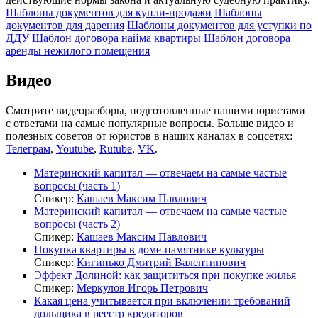
Шаблоны документов для купли-продажи
Шаблоны
документов для дарения
Шаблоны документов для уступки по
ДДУ
Шаблон договора найма квартиры
Шаблон договора
аренды нежилого помещения
Видео
Смотрите видеоразборы, подготовленные нашими юристами
с ответами на самые популярные вопросы. Больше видео и
полезных советов от юристов в наших каналах в соцсетях:
Телеграм
,
Youtube
,
Rutube
,
VK
.
Материнский капитал — отвечаем на самые частые
вопросы (часть 1)
Спикер:
Кашаев Максим Павлович
Материнский капитал — отвечаем на самые частые
вопросы (часть 2)
Спикер:
Кашаев Максим Павлович
Покупка квартиры в доме-памятнике культуры
Спикер:
Кигинько Дмитрий Валентинович
Эффект Долиной: как защититься при покупке жилья
Спикер:
Меркулов Игорь Петрович
Какая цена учитывается при включении требований
дольщика в реестр кредиторов