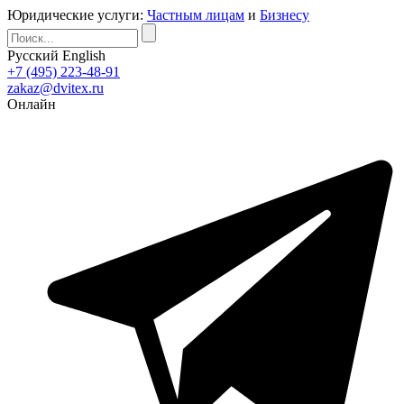
Юридические услуги:
Частным лицам
и
Бизнесу
Русский
English
+7 (495) 223-48-91
zakaz@dvitex.ru
Онлайн