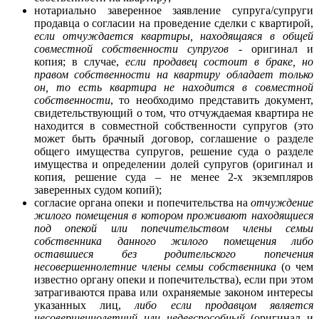
нотариально заверенное заявление супруга/супруги
продавца о согласии на проведение сделки с квартирой,
если отчуждается квартиры, находящаяся в общей
совместной собственности супругов
- оригинал и
копия; в случае,
если продавец состоит в браке, но
правом собственности на квартиру обладает только
он, то есть квартира не находится в совместной
собственности
, то необходимо представить документ,
свидетельствующий о том, что отчуждаемая квартира не
находится в совместной собственности супругов (это
может быть брачный договор, соглашение о разделе
общего имущества супругов, решение суда о разделе
имущества и определении долей супругов (оригинал и
копия, решение суда – не менее 2-х экземпляров
заверенных судом копий);
согласие органа опеки и попечительства на
отчуждение
жилого помещения в котором проживают находящиеся
под опекой или попечительством члены семьи
собственника данного жилого помещения либо
оставшиеся без родительского попечения
несовершеннолетние члены семьи собственника
(о чем
известно органу опеки и попечительства), если при этом
затрагиваются права или охраняемые законом интересы
указанных лиц,
либо если продавцом является
несовершеннолетний или недееспособный
(оригинал и