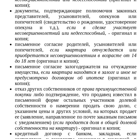
копия);
документы, подтверждающие полномочия законных
представителей, усыновителей, опекунов или
попечителей (свидетельство о рождении, удостоверение
опекуна и т.д.),
если в сделке участвует
несовершеннолетний или недееспособный
, - оригинал и
копия;
письменное согласие родителей, усыновителей или
попечителей,
если квартира отчуждается или
приобретается несовершеннолетним в возрасте от 14
до 18 лет
(оригинал и копия);
письменное согласие залогодержателя на отчуждение
имущества, е
сли квартира находятся в залоге и иное не
предусмотрено договором об ипотеке
(оригинал и
копия);
отказ других собственников от
права преимущественной
покупки
либо подтверждение, что продавец известил в
письменной форме остальных участников долевой
собственности о намерении продать свою долю, с
указанием цены и других условий, на которых продает
ее (заявление, направленное по почте заказным письмом
с уведомлением) (
если продается доля в общей долевой
собственности на квартиру
) - оригинал и копия;
кредитный договор с банком, закладная, если