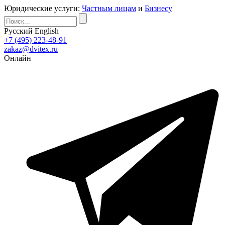
Юридические услуги:
Частным лицам
и
Бизнесу
Русский
English
+7 (495) 223-48-91
zakaz@dvitex.ru
Онлайн