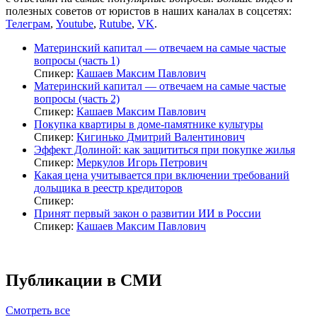
полезных советов от юристов в наших каналах в соцсетях:
Телеграм
,
Youtube
,
Rutube
,
VK
.
Материнский капитал — отвечаем на самые частые
вопросы (часть 1)
Спикер:
Кашаев Максим Павлович
Материнский капитал — отвечаем на самые частые
вопросы (часть 2)
Спикер:
Кашаев Максим Павлович
Покупка квартиры в доме-памятнике культуры
Спикер:
Кигинько Дмитрий Валентинович
Эффект Долиной: как защититься при покупке жилья
Спикер:
Меркулов Игорь Петрович
Какая цена учитывается при включении требований
дольщика в реестр кредиторов
Спикер:
Принят первый закон о развитии ИИ в России
Спикер:
Кашаев Максим Павлович
Публикации в СМИ
Смотреть все