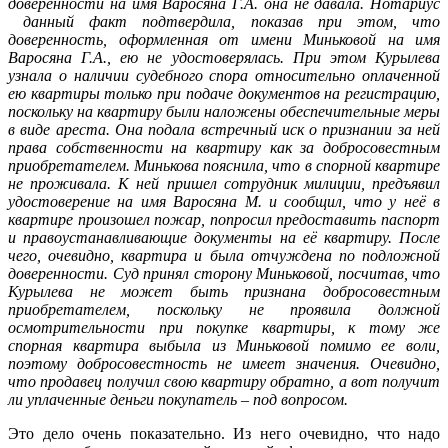
доверенности на имя Варосяна Г.А. она не давала. Нотариус
данный факт подтвердила, показав при этом, что
доверенность, оформленная от имени Миньковой на имя
Варосяна Г.А., ею не удостоверялась. При этом Курылева
узнала о наличии судебного спора относительно оплаченной
ею квартиры только при подаче документов на регистрацию,
поскольку на квартиру были наложены обеспечительные меры
в виде ареста. Она подала встречный иск о признании за ней
права собственности на квартиру как за добросовестным
приобретателем. Минькова пояснила, что в спорной квартире
не проживала. К ней пришел сотрудник милиции, предъявил
удостоверение на имя Варосяна М. и сообщил, что у неё в
квартире произошел пожар, попросил предоставить паспорт
и правоустанавливающие документы на её квартиру. После
чего, очевидно, квартира и была отчуждена по подложной
доверенности. Суд принял сторону Миньковой, посчитав, что
Курылева не может быть признана добросовестным
приобретателем, поскольку не проявила должной
осмотрительности при покупке квартиры, к тому же
спорная квартира выбыла из Миньковой помимо ее воли,
поэтому добросовестность не имеет значения. Очевидно,
что продавец получил свою квартиру обратно, а вот получит
ли уплаченные деньги покупатель – под вопросом.
Это дело очень показательно. Из него очевидно, что надо