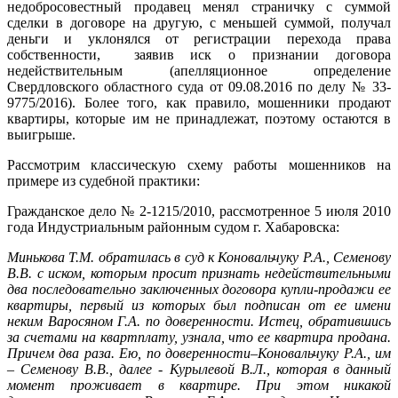
недобросовестный продавец менял страничку с суммой
сделки в договоре на другую, с меньшей суммой, получал
деньги и уклонялся от регистрации перехода права
собственности, заявив иск о признании договора
недействительным (апелляционное определение
Свердловского областного суда от 09.08.2016 по делу № 33-
9775/2016). Более того, как правило, мошенники продают
квартиры, которые им не принадлежат, поэтому остаются в
выигрыше.
Рассмотрим классическую схему работы мошенников на
примере из судебной практики:
Гражданское дело № 2-1215/2010, рассмотренное 5 июля 2010
года Индустриальным районным судом г. Хабаровска:
Минькова Т.М. обратилась в суд к Коновальчуку Р.А., Семенову
В.В. с иском, которым просит признать недействительными
два последовательно заключенных договора купли-продажи ее
квартиры, первый из которых был подписан от ее имени
неким Варосяном Г.А. по доверенности. Истец, обратившись
за счетами на квартплату, узнала, что ее квартира продана.
Причем два раза. Ею, по доверенности–Коновальчуку Р.А., им
– Семенову В.В., далее - Курылевой В.Л., которая в данный
момент проживает в квартире. При этом никакой