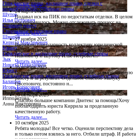
Гражданское право, жилищное право, сделки с
Читать далее....
недвижимостью, судебные споры
24 марта 2026
Шутов
Подавал иск на ПИК по недостаткам отделки. В целом
Илья Петрович
все понравилось. Можно отслеживать процесс на
Старший юрист
сайте. Также...
Спортивное и трудовое право
Читать далее....
Шмаров
27 ноября 2025
Кирилл Максимович
Выражаю благодарность коллективу юридической
Юрист
фирмы Двитекс. В частности Кашаеву Максиму
Гражданское и жилищное право, судебные споры
Павловичу и Шутову Илье Петрович...
Зык
Читать далее....
Никита Николаевич
16 ноября 2025
Юрист
Огромное спасибо компании Двитекс за выполненную
Гражданское право, жилищное право, судебные споры
работу и за результат. Отдельное спасибо Мануку
Балашов
Овсеповичу, постоянно н...
Игорь Борисович
Читать далее....
Помощник руководителя
20 октября 2025
Ипполитова
Спасибо большое компании Двитекс за помощь!Хочу
Анна Викторовна
поблагодарить юриста Киррила за проделанную
качественную работу.
Читать далее....
10 октября 2025
Ребята молодцы! Все четко. Оценили перспективу дела
и только потом взялись за него. Отбили штраф. И работа