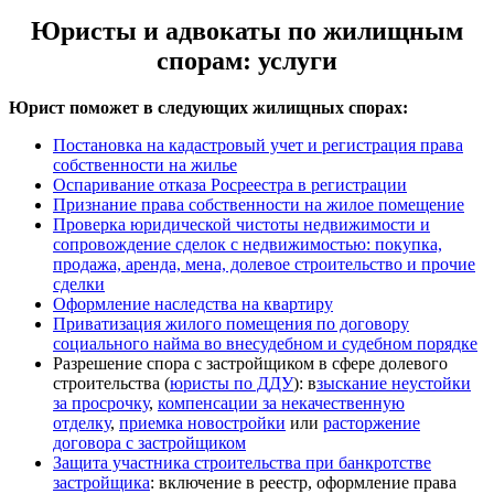
Юристы и адвокаты по жилищным
спорам: услуги
Юрист поможет в следующих жилищных спорах:
Постановка на кадастровый учет и регистрация права
собственности на жилье
Оспаривание отказа Росреестра в регистрации
Признание права собственности на жилое помещение
Проверка юридической чистоты недвижимости и
сопровождение сделок с недвижимостью: покупка,
продажа, аренда, мена, долевое строительство и прочие
сделки
Оформление наследства на квартиру
Приватизация жилого помещения по договору
социального найма во внесудебном и судебном порядке
Разрешение спора с застройщиком в сфере долевого
строительства (
юристы по ДДУ
): в
зыскание неустойки
за просрочку
,
компенсации за некачественную
отделку
,
приемка новостройки
или
расторжение
договора с застройщиком
Защита участника строительства при банкротстве
застройщика
: включение в реестр, оформление права