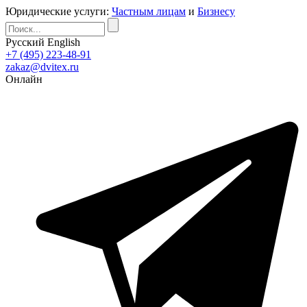
Юридические услуги:
Частным лицам
и
Бизнесу
Русский
English
+7 (495) 223-48-91
zakaz@dvitex.ru
Онлайн