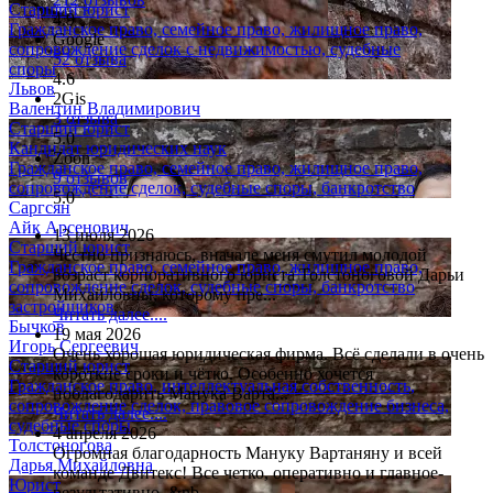
Старший юрист
4.9
Гражданское право, семейное право, жилищное право,
Google
сопровождение сделок с недвижимостью, судебные
52 отзыва
споры
4.6
Львов
2Gis
Валентин Владимирович
3 отзыва
Старший юрист
5.0
Кандидат юридических наук
Zoon
Гражданское право, семейное право, жилищное право,
9 отзывов
сопровождение сделок, судебные споры, банкротство
5.0
Саргсян
Айк Арсенович
13 июля 2026
Старший юрист
Честно признаюсь, вначале меня смутил молодой
Гражданское право, семейное право, жилищное право,
возраст корпоративного юриста Толстоноговой Дарьи
сопровождение сделок, судебные споры, банкротство
Михайловны, которому пре...
застройщиков
Читать далее....
Бычков
19 мая 2026
Игорь Сергеевич
Очень хорошая юридическая фирма. Всё сделали в очень
Старший юрист
короткие сроки и чётко. Особенно хочется
Гражданское право, интеллектуальная собственность,
поблагодарить Манука Варта...
сопровождение сделок, правовое сопровождение бизнеса,
Читать далее....
судебные споры
4 апреля 2026
Толстоногова
Огромная благодарность Мануку Вартаняну и всей
Дарья Михайловна
команде Двитекс! Все четко, оперативно и главное-
Юрист
результативно. &nb...