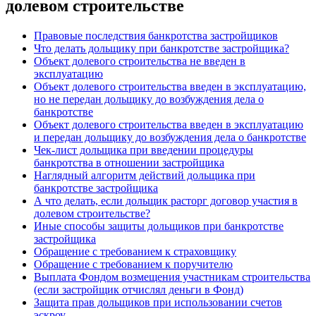
долевом строительстве
Правовые последствия банкротства застройщиков
Что делать дольщику при банкротстве застройщика?
Объект долевого строительства не введен в
эксплуатацию
Объект долевого строительства введен в эксплуатацию,
но не передан дольщику до возбуждения дела о
банкротстве
Объект долевого строительства введен в эксплуатацию
и передан дольщику до возбуждения дела о банкротстве
Чек-лист дольщика при введении процедуры
банкротства в отношении застройщика
Наглядный алгоритм действий дольщика при
банкротстве застройщика
А что делать, если дольщик расторг договор участия в
долевом строительстве?
Иные способы защиты дольщиков при банкротстве
застройщика
Обращение с требованием к страховщику
Обращение с требованием к поручителю
Выплата Фондом возмещения участникам строительства
(если застройщик отчислял деньги в Фонд)
Защита прав дольщиков при использовании счетов
эскроу