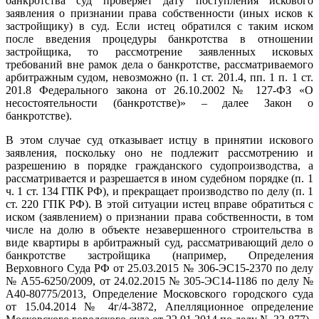
банкротства суд проверяет дату поступления искового
заявления о признании права собственности (иных исков к
застройщику) в суд. Если истец обратился с таким иском
после введения процедуры банкротства в отношении
застройщика, то рассмотрение заявленных исковых
требований вне рамок дела о банкротстве, рассматриваемого
арбитражным судом, невозможно (п. 1 ст. 201.4, пп. 1 п. 1 ст.
201.8 Федерального закона от 26.10.2002 № 127-ФЗ «О
несостоятельности (банкротстве)» – далее Закон о
банкротстве).
В этом случае суд отказывает истцу в принятии искового
заявления, поскольку оно не подлежит рассмотрению и
разрешению в порядке гражданского судопроизводства, а
рассматривается и разрешается в ином судебном порядке (п. 1
ч. 1 ст. 134 ГПК РФ), и прекращает производство по делу (п. 1
ст. 220 ГПК РФ). В этой ситуации истец вправе обратиться с
иском (заявлением) о признании права собственности, в том
числе на долю в объекте незавершенного строительства в
виде квартиры в арбитражный суд, рассматривающий дело о
банкротстве застройщика (например, Определения
Верховного Суда РФ от 25.03.2015 № 306-ЭС15-2370 по делу
№ А55-6250/2009, от 24.02.2015 № 305-ЭС14-1186 по делу №
А40-80775/2013, Определение Московского городского суда
от 15.04.2014 № 4г/4-3872, Апелляционное определение