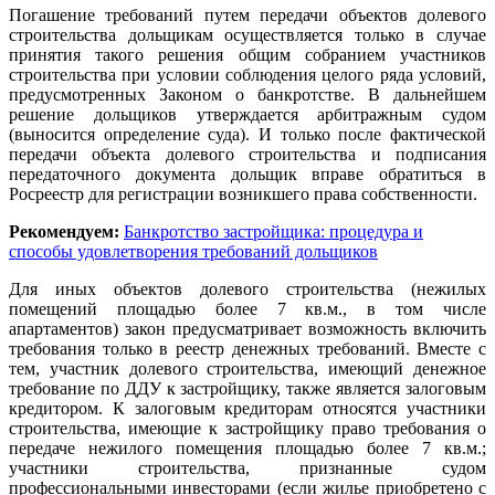
Погашение требований путем передачи объектов долевого
строительства дольщикам осуществляется только в случае
принятия такого решения общим собранием участников
строительства при условии соблюдения целого ряда условий,
предусмотренных Законом о банкротстве. В дальнейшем
решение дольщиков утверждается арбитражным судом
(выносится определение суда). И только после фактической
передачи объекта долевого строительства и подписания
передаточного документа дольщик вправе обратиться в
Росреестр для регистрации возникшего права собственности.
Рекомендуем:
Банкротство застройщика: процедура и
способы удовлетворения требований дольщиков
Для иных объектов долевого строительства (нежилых
помещений площадью более 7 кв.м., в том числе
апартаментов) закон предусматривает возможность включить
требования только в реестр денежных требований. Вместе с
тем, участник долевого строительства, имеющий денежное
требование по ДДУ к застройщику, также является залоговым
кредитором. К залоговым кредиторам относятся участники
строительства, имеющие к застройщику право требования о
передаче нежилого помещения площадью более 7 кв.м.;
участники строительства, признанные судом
профессиональными инвесторами (если жилье приобретено с