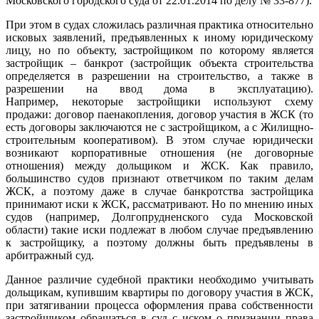
Московского городского суда от 22.01.2014 по делу № 33-877).
При этом в судах сложилась различная практика относительно
исковых заявлений, предъявленных к иному юридическому
лицу, но по объекту, застройщиком по которому является
застройщик – банкрот (застройщик объекта строительства
определяется в разрешении на строительство, а также в
разрешении на ввод дома в эксплуатацию).
Например, некоторые застройщики используют схему
продажи: договор паенакопления, договор участия в ЖСК (то
есть договоры заключаются не с застройщиком, а с Жилищно-
строительным кооперативом). В этом случае юридически
возникают корпоративные отношения (не договорные
отношения) между дольщиком и ЖСК. Как правило,
большинство судов признают ответчиком по таким делам
ЖСК, а поэтому даже в случае банкротства застройщика
принимают иски к ЖСК, рассматривают. Но по мнению иных
судов (например, Долгопрудненского суда Московской
области) такие иски подлежат в любом случае предъявлению
к застройщику, а поэтому должны быть предъявлены в
арбитражный суд.
Данное различие судебной практики необходимо учитывать
дольщикам, купившим квартиры по договору участия в ЖСК,
при затягивании процесса оформления права собственности
застройщиком обращаться в суд с иском о признании права