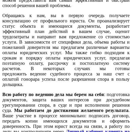
можем предоставить вам самый эффективный и быстрый
способ решения вашей проблемы.
Обращаясь к нам, вы в первую очередь получаете
консультацию от профильного юриста. Он проанализирует
статус объекта и имеющиеся документы, разработает
эффективный план действий в вашем случае, оценит
трудозатраты и направит вам предложение со стоимостью
услуги. В зависимости от специфики дела, объема работы и
пожеланий доверителя мы предлагаем различные варианты
оплаты юридических услуг. Мы также гибко подходим к
срокам и порядку оплаты юридических услуг, предлагая
поэтапную оплату, рассрочку и постоплатную систему
расчетов. В некоторых случаях мы готовы
предложить ведение судебного процесса за наш счет с
оплатой гонорара успеха после разрешения спора в пользу
дольщика.
Всю работу по ведению дела мы берем на себя
: подготовка
документов, защита ваших интересов при досудебном
урегулировании спора, в суде и при исполнении решения
суда.
Мы работаем
до достижения желаемого результата
.
Ваше участие в процессе минимально: подписать договор,
передать копии имеющихся документов и оформить
доверенность. При этом юрист всегда на связи, а работу по
делу вы контролируете через
Личный кабинет клиента на