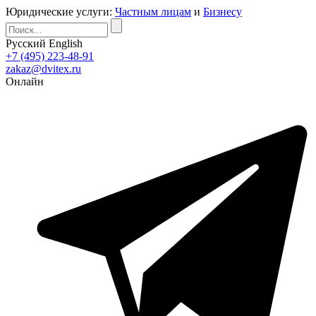
Юридические услуги:
Частным лицам
и
Бизнесу
Русский
English
+7 (495) 223-48-91
zakaz@dvitex.ru
Онлайн