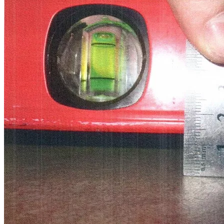
Спикер:
Кашаев Максим Павлович
Должен ли виновник затопления оплачивать ремонт
всей комнаты
Спикер:
Квартира или апартаменты: что лучше выбрать
Спикер:
Шутов Илья Петрович
Можно ли купить квартиру без регистрации по месту
жительства
Спикер:
Меркулов Игорь Петрович
Наш кейс: Продажа квартиры за 2 недели с судебным
решением и 4-мя собственниками
Спикер:
Львов Валентин Владимирович
Публикации в СМИ
Смотреть все
Юрист "Двитекс" в эфире Пятого канала: обсуждаем
законопроект по введению адвокатской монополии в судах
Автор:
Меркулов Игорь Петрович
2 сентября 2024
Читать статью
Юрист "Двитекс" в эфире канала РБК: обсуждаем судебную
практику по 214-ФЗ