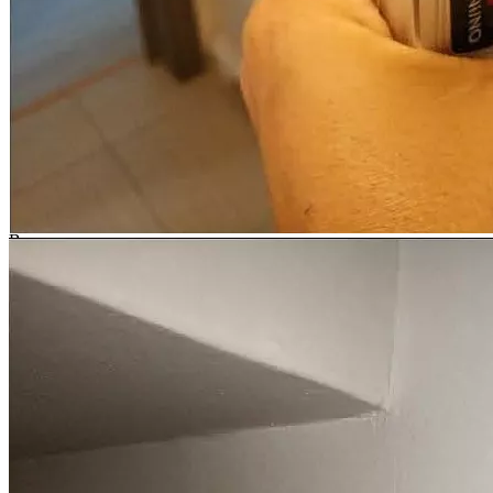
дольщиков по спорам с
застройщиками
Как понять, имеются ли в квартире строительные недостатки?
Некоторые строительные недостатки являются явными и для
их выявления не требуется специальных знаний и
оборудования (дефекты отделки, трещины в стяжке, явные
неровности стен и т.д.). Однако в боль...
Можно ли определить стоимость устранения строительных
недостатков без проведения осмотра, по фото/видео?
В связи с тем, что для выявления всех строительных
недостатков специалисту необходимо проводить
инструментальные измерения, предварительный анализ
недостатков на предмет их наличия по фото/видео в...
Можно ли взыскать стоимость устранения строительных
недостатков, если в акте приема-передачи квартиры
присутствует положение о том, что претензии к застройщику
отсутствуют?
Согласно ст. 756 ГК РФ, а также ст. 7 Федерального закона от
30.12.2004 № 214-ФЗ (ред. от 31.12.2017) "Об участии в
долевом строительстве многоквартирных домов и иных
объектов недвижимости и...
Можно ли делать ремонт в квартире, если я обратился в суд с