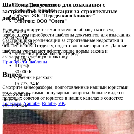
Шаблоны документов для взыскания с
Истец:
Наш клиент
Дело:
№ 2-136/2019
застройщика компенсации за строительные
Объект:
ЖК "Переделкино Ближнее"
дефекты
Ответчик:
ООО "Олета"
Если вы планируете самостоятельно обращаться в суд,
Недостатки
рекомендуем приобрести шаблоны документов для взыскания
226 603,20 ₽
с застройщика компенсации за строительные недостатки и
Дополнительно:
некачественную отделку, подготовленные юристом. Данные
шаблоны учитывают действующие нормы закона и
Компенсация морального вреда
актуальную судебную практику.
10 000 ₽
Приобрести шаблоны
Штраф
30 000 ₽
Видео
Судебные расходы
15 773, 34 ₽
Смотрите видеоразборы, подготовленные нашими юристами
с ответами на самые популярные вопросы. Больше видео и
Итого клиент
полезных советов от юристов в наших каналах в соцсетях:
получил
Телеграм
,
Youtube
,
Rutube
,
VK
.
282 376.54 ₽
Какая цена учитывается при включении требований
дольщика в реестр кредиторов
Спикер:
Принят первый закон о развитии ИИ в России