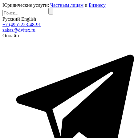
Юридические услуги:
Частным лицам
и
Бизнесу
Русский
English
+7 (495) 223-48-91
zakaz@dvitex.ru
Онлайн