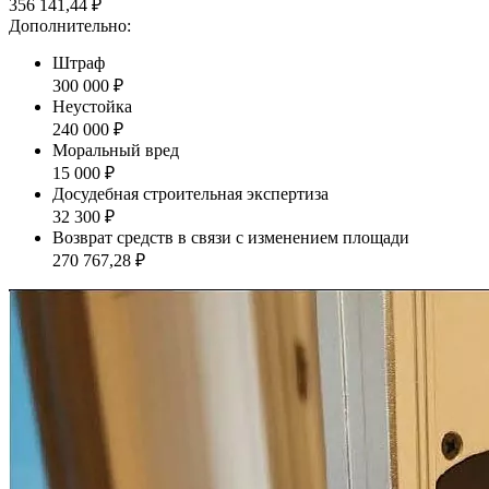
356 141,44 ₽
Дополнительно:
Штраф
300 000 ₽
Неустойка
240 000 ₽
Моральный вред
15 000 ₽
Досудебная строительная экспертиза
32 300 ₽
Возврат средств в связи с изменением площади
270 767,28 ₽
Наша судебная практика по спорам о
качестве отделки с застройщиками
Спор о качестве строительства (ЖК "Переделкино Ближнее")
Дело выиграно
Всего взыскано
865 775 руб.