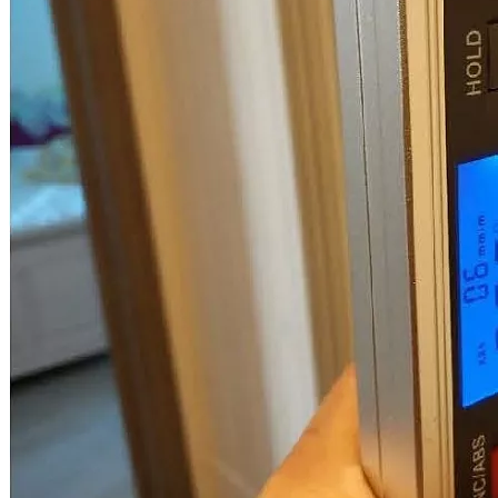
Спор о качестве строительства с ООО "СЗ "Нагатино-1"
Дело выиграно
Всего взыскано
1 460 355 руб.
Спор о качестве строительства (ЖК "Жулебино парк")
Дело выиграно
Всего взыскано
838 514 руб.
Спор о качестве строительства (ЖК "Скандинавия")
Дело выиграно
Всего взыскано
1 017 877 руб.
Смотреть все выигранные дела
Ответы на некоторые вопросы