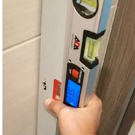
вопросы, детально проанализирует предоставленные
документы, разработает эффективный план действий для
каждого конкретного случая, оценит возможную сумму
взыскания и представит вам предложение со стоимостью
услуги. При этом мы гибко подходим к порядку оплаты
юридических услуг, предлагая разные пакеты услуг и
варианты оплаты.
Всю работу по ведению дела мы берем на себя: проверка
застройщика, приемка объекта, проведение досудебной
строительной экспертизы, подготовка документов, защита
ваших интересов до поступления денег от застройщика на
ваш счет. Ваше участие в процессе минимально: подписать
договор и передать документы для работы. Мы гарантируем
полную конфиденциальность полученной от вас информации.
Услуги юристов по долевому
строительству и строительных
специалистов
Мы предлагаем комплексные услуги опытных специалистов
по приемке новостроек, строительных экспертов и юристов.
Приемка новостройки специалистом и консультации