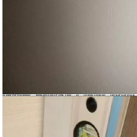
иском о взыскании компенсации за дефекты в отделке?
В связи с тем, что в ходе судебного процесса застройщик
может ходатайствовать о проведении судебной строительно-
технической экспертизы или суд может назначить судебную
экспертизу по своей инициати...
Может ли суд снизить стоимость устранения строительных
недостатков по своему устранению?
Нет, суд при вынесении решения должен руководствоваться
заключением специалиста или судебного эксперта, в случае
проведения судебной экспертизы. В связи с тем, что суд не
обладает специальными поз...
Юридическая фирма “Двитекс” с 2010 года защищает
дольщиков в спорах с застройщиками. С нашей практикой по
взысканию компенсации за строительные недостатки и
некачественную отделку с застройщиков вы можете
ознакомиться в разделе "
Наш опыт
". Мы регулярно следим за
изменениями законодательства и практикой разрешения
споров по ДДУ, поэтому можем предоставить вам самый
эффективный и быстрый способ решения вашей проблемы.
При этом мы предлагаем комплексные услуги юристов и
строительных экспертов.
Обращаясь к нам, вы в первую очередь получаете
консультацию от профильного юриста. Он задаст уточняющие