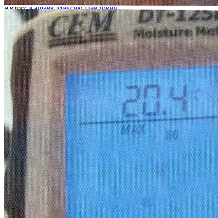
Автор:
Кашаев Максим Павлович
2 сентября 2024
Читать статью
Застройщикам снизили неустойки. Как покупателям
компенсируют дефекты
Автор:
Супряга Жанна Викторовна
2 сентября 2024
Читать статью
Вызовет ли закон о повестках волну миграции и как повлияет
на тех, кто уже уехал
Автор:
Кигинько Дмитрий Валентинович
13 апреля 2023
Читать статью
Акции
Все акции и скидки
Скидка
Соседи
Скидка на юридические услуги до 30 % дольщикам из одного
жилого комплекса
Узнать подробнее