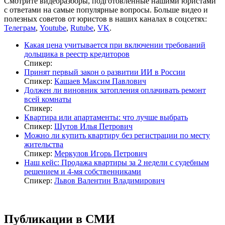
Смотрите видеоразборы, подготовленные нашими юристами
с ответами на самые популярные вопросы. Больше видео и
полезных советов от юристов в наших каналах в соцсетях:
Телеграм
,
Youtube
,
Rutube
,
VK
.
Какая цена учитывается при включении требований
дольщика в реестр кредиторов
Спикер:
Принят первый закон о развитии ИИ в России
Спикер:
Кашаев Максим Павлович
Должен ли виновник затопления оплачивать ремонт
всей комнаты
Спикер:
Квартира или апартаменты: что лучше выбрать
Спикер:
Шутов Илья Петрович
Можно ли купить квартиру без регистрации по месту
жительства
Спикер:
Меркулов Игорь Петрович
Наш кейс: Продажа квартиры за 2 недели с судебным
решением и 4-мя собственниками
Спикер:
Львов Валентин Владимирович
Публикации в СМИ