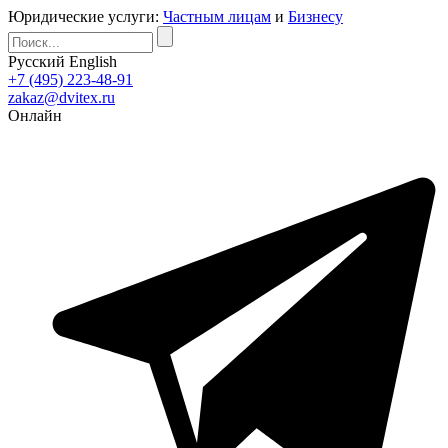
Юридические услуги:
Частным лицам
и
Бизнесу
Русский
English
+7 (495) 223-48-91
zakaz@dvitex.ru
Онлайн