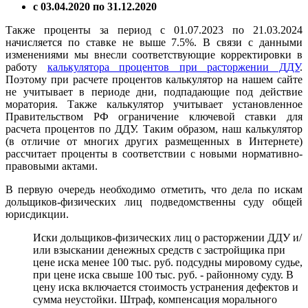
с 03.04.2020 по 31.12.2020
Также проценты за период с 01.07.2023 по 21.03.2024
начисляется по ставке не выше 7.5%. В связи с данными
изменениями мы внесли соответствующие корректировки в
работу
калькулятора процентов при расторжении ДДУ
.
Поэтому при расчете процентов калькулятор на нашем сайте
не учитывает в периоде дни, подпадающие под действие
моратория. Также калькулятор учитывает установленное
Правительством РФ ограничение ключевой ставки для
расчета процентов по ДДУ. Таким образом, наш калькулятор
(в отличие от многих других размещенных в Интернете)
рассчитает проценты в соответствии с новыми нормативно-
правовыми актами.
В первую очередь необходимо отметить, что дела по искам
дольщиков-физических лиц подведомственны суду общей
юрисдикции.
Иски дольщиков-физических лиц о расторжении ДДУ и/
или взыскании денежных средств с застройщика при
цене иска менее 100 тыс. руб. подсудны мировому судье,
при цене иска свыше 100 тыс. руб. - районному суду. В
цену иска включается стоимость устранения дефектов и
сумма неустойки. Штраф, компенсация морального