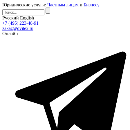
Юридические услуги:
Частным лицам
и
Бизнесу
Русский
English
+7 (495) 223-48-91
zakaz@dvitex.ru
Онлайн