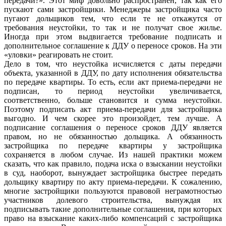
передачи?». Этот миф довольно распространен, так как его
пускают сами застройщики. Менеджеры застройщика часто
пугают дольщиков тем, что если те не откажутся от
требования неустойки, то так и не получат свое жилье.
Иногда при этом выдвигается требование подписать и
дополнительное соглашение к ДДУ о переносе сроков. На эти
«уловки» реагировать не стоит.
Дело в том, что неустойка исчисляется с даты передачи
объекта, указанной в ДДУ, по дату исполнения обязательства
по передаче квартиры. То есть, если акт приема-передачи не
подписан, то период неустойки увеличивается,
соответственно, больше становится и сумма неустойки.
Поэтому подписать акт приема-передачи для застройщика
выгодно. И чем скорее это произойдет, тем лучше. А
подписание соглашения о переносе сроков ДДУ является
правом, но не обязанностью дольщика. А обязанность
застройщика по передаче квартиры у застройщика
сохраняется в любом случае. Из нашей практики можем
сказать, что как правило, подача иска о взыскании неустойки
в суд, наоборот, вынуждает застройщика быстрее передать
дольщику квартиру по акту приема-передачи. К сожалению,
многие застройщики пользуются правовой неграмотностью
участников долевого строительства, вынуждая их
подписывать такие дополнительные соглашения, при которых
право на взыскание каких-либо компенсаций с застройщика