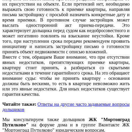
их присутствии на объекте. Если претензий нет, необходимо
выражать свою готовность к приемке квартиры, направляя
письма застройщику с просьбой назначить конкретные дату и
время приемки. В противном случае застройщик может
выслать односторонний акт приема-передачи. Это
характеризует дольщика перед судом как недобросовестного и
может негативно повлиять на взыскание неустойки. Кроме
того, при наступлении срока передачи рекомендуем проявить
инициативу и написать застройщику письмо о готовности
принять объект недвижимости с описью вложений.
Вместе с тем, обращаем Ваше внимание, что при отсутствии
явных недостатков, препятствующих приемке квартиры,
квартиру стоит принять, а разбираться со скрытыми
недостатками в течение гарантийного срока. На это обращают
внимание суды: чтобы не принять квартиру - основания
должны быть вескими, то есть в квартире невозможно жить
или это явные недостатки. Для иных недостатков существует
гарантия качества.
Читайте также:
Ответы на другие часто задаваемые вопросы
дольщиков
Мы консультируем также дольщиков
ЖК "Мортонград
Путилково"
на форуме дома и в группе Вконтакте ЖК
"Мортонград Путилково" юридическим вопросам.