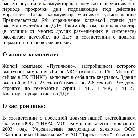
расчете неустойки калькулятор на нашем сайте не учитывает в
периоде просрочки дни, подпадающие под действие
моратория. Также калькулятор учитывает установленное
Правительством РФ ограничение ключевой ставки для
расчета неустойки по ДДУ. Таким образом, наш калькулятор
(в отличие от многих других размещенных в Интернете)
рассчитает неустойку по ДДУ в соответствии с новыми
нормативно-правовыми актами.
О жилом комплексе:
Жилой комплекс «Путилково», застройщиком которого
выступает компания «Ривас МО» (входила в ГК “Мортон”,
сейчас в ГК "ПИК"), включает в себя пять кварталов. Здания
высотой в 17 и 25 этажей имеют по 2-6 секций. Все дома
строятся по технологии серий П-44Т, П-44К, П-44Т25.
Квартиры продавались по ДДУ.
О застройщике:
В соответствии с проектной документацией застройщиком
является ООО “РИВАС МО“. Компания зарегистрирована в
2003 году. Учредителями застройщика являются ООО
“Застройщики Подмосковья“ и АО “Директэстейт“. Уставный