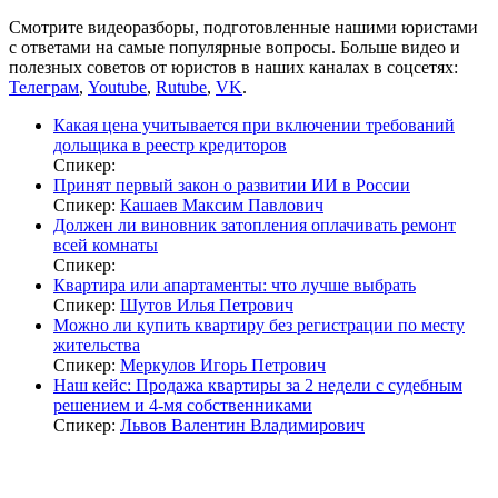
Смотрите видеоразборы, подготовленные нашими юристами
с ответами на самые популярные вопросы. Больше видео и
полезных советов от юристов в наших каналах в соцсетях:
Телеграм
,
Youtube
,
Rutube
,
VK
.
Какая цена учитывается при включении требований
дольщика в реестр кредиторов
Спикер:
Принят первый закон о развитии ИИ в России
Спикер:
Кашаев Максим Павлович
Должен ли виновник затопления оплачивать ремонт
всей комнаты
Спикер:
Квартира или апартаменты: что лучше выбрать
Спикер:
Шутов Илья Петрович
Можно ли купить квартиру без регистрации по месту
жительства
Спикер:
Меркулов Игорь Петрович
Наш кейс: Продажа квартиры за 2 недели с судебным
решением и 4-мя собственниками
Спикер:
Львов Валентин Владимирович