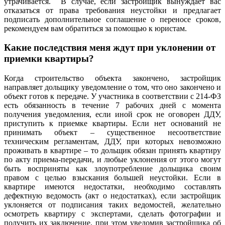
утрачивается. В случае, если застройщик вынуждает вас
отказаться от права требования неустойки и предлагает
подписать дополнительное соглашение о переносе сроков,
рекомендуем вам обратиться за помощью к юристам.
Какие последствия меня ждут при уклонении от
приемки квартиры?
Когда строительство объекта закончено, застройщик
направляет дольщику уведомление о том, что оно закончено и
объект готов к передаче. У участника в соответствии с 214-ФЗ
есть обязанность в течение 7 рабочих дней с момента
получения уведомления, если иной срок не оговорен ДДУ,
приступить к приемке квартиры. Если нет оснований не
принимать объект – существенное несоответствие
техническим регламентам, ДДУ, при которых невозможно
проживать в квартире – то дольщик обязан принять квартиру
по акту приема-передачи, и любые уклонения от этого могут
быть восприняты как злоупотребление дольщика своим
правом с целью взыскания большей неустойки. Если в
квартире имеются недостатки, необходимо составлять
дефектную ведомость (акт о недостатках), если застройщик
уклоняется от подписания таких ведомостей, желательно
осмотреть квартиру с экспертами, сделать фотографии и
получить их заключение, при этом уведомив застройщика об