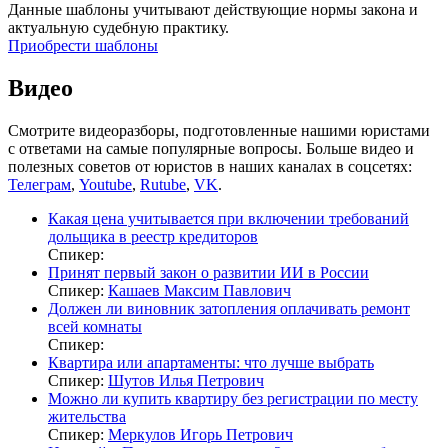
Данные шаблоны учитывают действующие нормы закона и
актуальную судебную практику.
Приобрести шаблоны
Видео
Смотрите видеоразборы, подготовленные нашими юристами
с ответами на самые популярные вопросы. Больше видео и
полезных советов от юристов в наших каналах в соцсетях:
Телеграм
,
Youtube
,
Rutube
,
VK
.
Какая цена учитывается при включении требований
дольщика в реестр кредиторов
Спикер:
Принят первый закон о развитии ИИ в России
Спикер:
Кашаев Максим Павлович
Должен ли виновник затопления оплачивать ремонт
всей комнаты
Спикер:
Квартира или апартаменты: что лучше выбрать
Спикер:
Шутов Илья Петрович
Можно ли купить квартиру без регистрации по месту
жительства
Спикер:
Меркулов Игорь Петрович