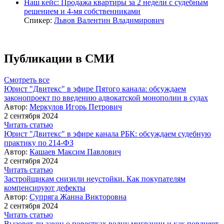
Наш кейс: Продажа квартиры за 2 недели с судебным
решением и 4-мя собственниками
Спикер:
Львов Валентин Владимирович
Публикации в СМИ
Смотреть все
Юрист "Двитекс" в эфире Пятого канала: обсуждаем
законопроект по введению адвокатской монополии в судах
Автор:
Меркулов Игорь Петрович
2 сентября 2024
Читать статью
Юрист "Двитекс" в эфире канала РБК: обсуждаем судебную
практику по 214-ФЗ
Автор:
Кашаев Максим Павлович
2 сентября 2024
Читать статью
Застройщикам снизили неустойки. Как покупателям
компенсируют дефекты
Автор:
Супряга Жанна Викторовна
2 сентября 2024
Читать статью
Вызовет ли закон о повестках волну миграции и как повлияет