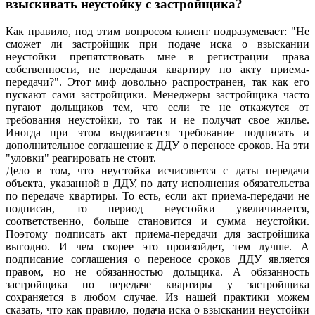
взыскивать неустойку с застройщика?
Как правило, под этим вопросом клиент подразумевает: "Не
сможет ли застройщик при подаче иска о взыскании
неустойки препятствовать мне в регистрации права
собственности, не передавая квартиру по акту приема-
передачи?". Этот миф довольно распространен, так как его
пускают сами застройщики. Менеджеры застройщика часто
пугают дольщиков тем, что если те не откажутся от
требования неустойки, то так и не получат свое жилье.
Иногда при этом выдвигается требование подписать и
дополнительное соглашение к ДДУ о переносе сроков. На эти
"уловки" реагировать не стоит.
Дело в том, что неустойка исчисляется с даты передачи
объекта, указанной в ДДУ, по дату исполнения обязательства
по передаче квартиры. То есть, если акт приема-передачи не
подписан, то период неустойки увеличивается,
соответственно, больше становится и сумма неустойки.
Поэтому подписать акт приема-передачи для застройщика
выгодно. И чем скорее это произойдет, тем лучше. А
подписание соглашения о переносе сроков ДДУ является
правом, но не обязанностью дольщика. А обязанность
застройщика по передаче квартиры у застройщика
сохраняется в любом случае. Из нашей практики можем
сказать, что как правило, подача иска о взыскании неустойки