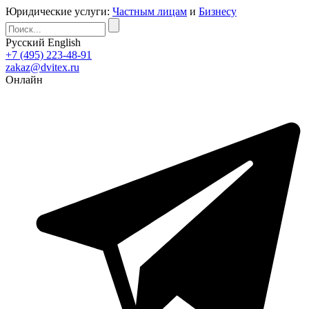
Юридические услуги:
Частным лицам
и
Бизнесу
Русский
English
+7 (495) 223-48-91
zakaz@dvitex.ru
Онлайн