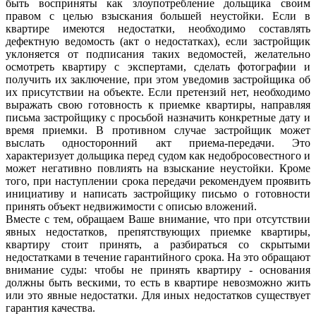
быть восприняты как злоупотребление дольщика своим
правом с целью взыскания большей неустойки. Если в
квартире имеются недостатки, необходимо составлять
дефектную ведомость (акт о недостатках), если застройщик
уклоняется от подписания таких ведомостей, желательно
осмотреть квартиру с экспертами, сделать фотографии и
получить их заключение, при этом уведомив застройщика об
их присутствии на объекте. Если претензий нет, необходимо
выражать свою готовность к приемке квартиры, направляя
письма застройщику с просьбой назначить конкретные дату и
время приемки. В противном случае застройщик может
выслать односторонний акт приема-передачи. Это
характеризует дольщика перед судом как недобросовестного и
может негативно повлиять на взыскание неустойки. Кроме
того, при наступлении срока передачи рекомендуем проявить
инициативу и написать застройщику письмо о готовности
принять объект недвижимости с описью вложений.
Вместе с тем, обращаем Ваше внимание, что при отсутствии
явных недостатков, препятствующих приемке квартиры,
квартиру стоит принять, а разбираться со скрытыми
недостатками в течение гарантийного срока. На это обращают
внимание суды: чтобы не принять квартиру - основания
должны быть вескими, то есть в квартире невозможно жить
или это явные недостатки. Для иных недостатков существует
гарантия качества.