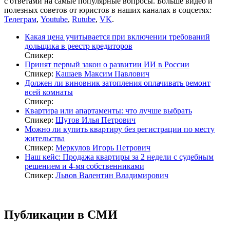
с ответами на самые популярные вопросы. Больше видео и
полезных советов от юристов в наших каналах в соцсетях:
Телеграм
,
Youtube
,
Rutube
,
VK
.
Какая цена учитывается при включении требований
дольщика в реестр кредиторов
Спикер:
Принят первый закон о развитии ИИ в России
Спикер:
Кашаев Максим Павлович
Должен ли виновник затопления оплачивать ремонт
всей комнаты
Спикер:
Квартира или апартаменты: что лучше выбрать
Спикер:
Шутов Илья Петрович
Можно ли купить квартиру без регистрации по месту
жительства
Спикер:
Меркулов Игорь Петрович
Наш кейс: Продажа квартиры за 2 недели с судебным
решением и 4-мя собственниками
Спикер:
Львов Валентин Владимирович
Публикации в СМИ