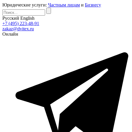
Юридические услуги:
Частным лицам
и
Бизнесу
Русский
English
+7 (495) 223-48-91
zakaz@dvitex.ru
Онлайн