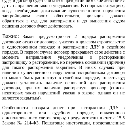
суде, и договор будет считаться прекратившим свое действие с
даты направления такого уведомления. В спорных ситуациях,
когда необходимо доказывание существенности нарушения
застройщиком своих обязательств, дольщик должен
обратиться в суд для расторжения и до вынесения судом
решения договор будет действовать.
Важно:
Закон предусматривает 2 порядка расторжения
договора: отказ от договора участия в долевом строительстве
в одностороннем порядке и расторжение ДДУ в судебном
порядке. В первом случае договор прекращает свое действие с
момента направления уведомления о расторжении
застройщику о расторжении, но перечень оснований (причин)
для такого расторжения закрытый. В иных случаях при
наличии существенного нарушения застройщиком договора
он может быть расторгнут в судебном порядке, то есть суд
должен установить наличие оснований для расторжения
договора, при их наличии расторгнуть договор (список
некоторых таких нарушений указан в законе, однако он не
является закрытым).
Особенности возврата денег при расторжении ДДУ в
одностороннем или судебном порядке, оплаченного
с использованием счетов эскроу, предусмотрены в статье 15.5
Закона №
214-ФЗ
. Пошаговые инструкции, представленные