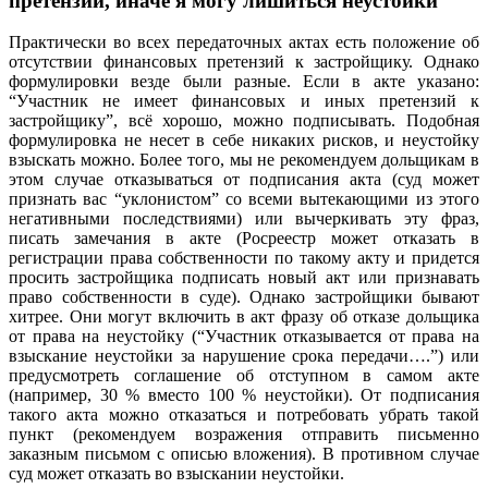
претензий, иначе я могу лишиться неустойки”
Практически во всех передаточных актах есть положение об
отсутствии финансовых претензий к застройщику. Однако
формулировки везде были разные. Если в акте указано:
“Участник не имеет финансовых и иных претензий к
застройщику”, всё хорошо, можно подписывать. Подобная
формулировка не несет в себе никаких рисков, и неустойку
взыскать можно. Более того, мы не рекомендуем дольщикам в
этом случае отказываться от подписания акта (суд может
признать вас “уклонистом” со всеми вытекающими из этого
негативными последствиями) или вычеркивать эту фраз,
писать замечания в акте (Росреестр может отказать в
регистрации права собственности по такому акту и придется
просить застройщика подписать новый акт или признавать
право собственности в суде). Однако застройщики бывают
хитрее. Они могут включить в акт фразу об отказе дольщика
от права на неустойку (“Участник отказывается от права на
взыскание неустойки за нарушение срока передачи….”) или
предусмотреть соглашение об отступном в самом акте
(например, 30 % вместо 100 % неустойки). От подписания
такого акта можно отказаться и потребовать убрать такой
пункт (рекомендуем возражения отправить письменно
заказным письмом с описью вложения). В противном случае
суд может отказать во взыскании неустойки.