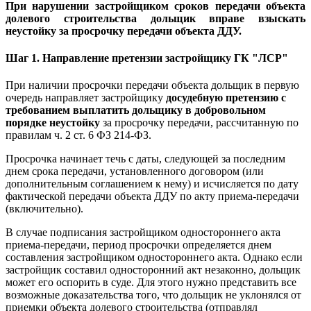
При нарушении застройщиком сроков передачи объекта
долевого строительства дольщик вправе взыскать
неустойку за просрочку передачи объекта ДДУ.
Шаг 1. Направление претензии застройщику ГК "ЛСР"
При наличии просрочки передачи объекта дольщик в первую
очередь направляет застройщику
досудебную претензию с
требованием выплатить дольщику в добровольном
порядке неустойку
за просрочку передачи, рассчитанную по
правилам ч. 2 ст. 6 ФЗ 214-ФЗ.
Просрочка начинает течь с даты, следующей за последним
днем срока передачи, установленного договором (или
дополнительным соглашением к нему) и исчисляется по дату
фактической передачи объекта ДДУ по акту приема-передачи
(включительно).
В случае подписания застройщиком одностороннего акта
приема-передачи, период просрочки определяется днем
составления застройщиком одностороннего акта. Однако если
застройщик составил односторонний акт незаконно, дольщик
может его оспорить в суде. Для этого нужно представить все
возможные доказательства того, что дольщик не уклонялся от
приемки объекта долевого строительства (отправлял