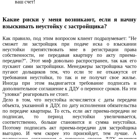
ваш счет!
Какие риски у меня возникают, если я начну
взыскивать неустойку с застройщика?
Как правило, под этим вопросом клиент подразумевает: "Не
сможет ли застройщик при подаче иска о взыскании
неустойки препятствовать мне в регистрации права
собственности, не передавая квартиру по акту приема-
передачи?". Этот миф довольно распространен, так как его
пускают сами застройщики. Менеджеры застройщика часто
пугают дольщиков тем, что если те не откажутся от
требования неустойки, то так и не получат свое жилье.
Иногда при этом выдвигается требование подписать и
дополнительное соглашение к ДДУ о переносе сроков. На эти
"уловки" реагировать не стоит.
Дело в том, что неустойка исчисляется с даты передачи
объекта, указанной в ДДУ, по дату исполнения обязательства
по передаче квартиры. То есть, если акт приема-передачи не
подписан, то период неустойки увеличивается,
соответственно, больше становится и сумма неустойки.
Поэтому подписать акт приема-передачи для застройщика
выгодно. И чем скорее это произойдет, тем лучше. А
подписание соглашения о переносе сроков ДДУ является