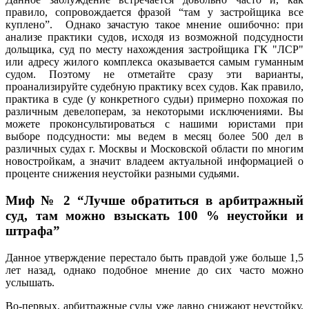
правило, сопровождается фразой “там у застройщика все
куплено”. Однако зачастую такое мнение ошибочно: при
анализе практики судов, исходя из возможной подсудности
дольщика, суд по месту нахождения застройщика ГК "ЛСР"
или адресу жилого комплекса оказывается самым гуманным
судом. Поэтому не отметайте сразу эти варианты,
проанализируйте судебную практику всех судов. Как правило,
практика в суде (у конкретного судьи) примерно похожая по
различным девелоперам, за некоторыми исключениями. Вы
можете проконсультироваться с нашими юристами при
выборе подсудности: мы ведем в месяц более 500 дел в
различных судах г. Москвы и Московской области по многим
новостройкам, а значит владеем актуальной информацией о
проценте снижения неустойки разными судьями.
Миф № 2 “Лучше обратиться в арбитражный
суд, там можно взыскать 100 % неустойки и
штрафа”
Данное утверждение перестало быть правдой уже больше 1,5
лет назад, однако подобное мнение до сих часто можно
услышать.
Во-первых, арбитражные суды уже давно снижают неустойку,