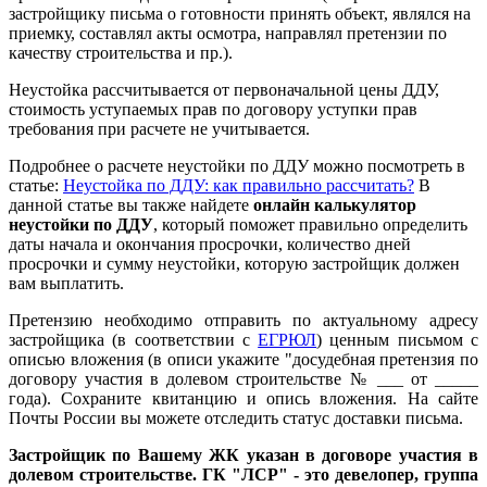
застройщику письма о готовности принять объект, являлся на
приемку, составлял акты осмотра, направлял претензии по
качеству строительства и пр.).
Неустойка рассчитывается от первоначальной цены ДДУ,
стоимость уступаемых прав по договору уступки прав
требования при расчете не учитывается.
Подробнее о расчете неустойки по ДДУ можно посмотреть в
статье:
Неустойка по ДДУ: как правильно рассчитать?
В
данной статье вы также найдете
онлайн калькулятор
неустойки по ДДУ
, который поможет правильно определить
даты начала и окончания просрочки, количество дней
просрочки и сумму неустойки, которую застройщик должен
вам выплатить.
Претензию необходимо отправить по актуальному адресу
застройщика (в соответствии с
ЕГРЮЛ
) ценным письмом с
описью вложения (в описи укажите "досудебная претензия по
договору участия в долевом строительстве № ___ от _____
года). Сохраните квитанцию и опись вложения. На сайте
Почты России вы можете отследить статус доставки письма.
Застройщик по Вашему ЖК указан в договоре участия в
долевом строительстве. ГК "ЛСР" - это девелопер, группа