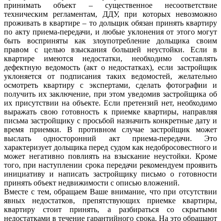
принимать объект – существенное несоответствие
техническим регламентам, ДДУ, при которых невозможно
проживать в квартире – то дольщик обязан принять квартиру
по акту приема-передачи, и любые уклонения от этого могут
быть восприняты как злоупотребление дольщика своим
правом с целью взыскания большей неустойки. Если в
квартире имеются недостатки, необходимо составлять
дефектную ведомость (акт о недостатках), если застройщик
уклоняется от подписания таких ведомостей, желательно
осмотреть квартиру с экспертами, сделать фотографии и
получить их заключение, при этом уведомив застройщика об
их присутствии на объекте. Если претензий нет, необходимо
выражать свою готовность к приемке квартиры, направляя
письма застройщику с просьбой назначить конкретные дату и
время приемки. В противном случае застройщик может
выслать односторонний акт приема-передачи. Это
характеризует дольщика перед судом как недобросовестного и
может негативно повлиять на взыскание неустойки. Кроме
того, при наступлении срока передачи рекомендуем проявить
инициативу и написать застройщику письмо о готовности
принять объект недвижимости с описью вложений.
Вместе с тем, обращаем Ваше внимание, что при отсутствии
явных недостатков, препятствующих приемке квартиры,
квартиру стоит принять, а разбираться со скрытыми
недостатками в течение гарантийного срока. На это обращают