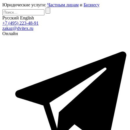
Юридические услуги:
Частным лицам
и
Бизнесу
Русский
English
+7 (495) 223-48-91
zakaz@dvitex.ru
Онлайн