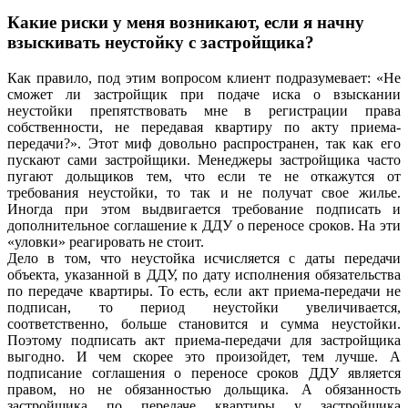
Какие риски у меня возникают, если я начну
взыскивать неустойку с застройщика?
Как правило, под этим вопросом клиент подразумевает: «Не
сможет ли застройщик при подаче иска о взыскании
неустойки препятствовать мне в регистрации права
собственности, не передавая квартиру по акту приема-
передачи?». Этот миф довольно распространен, так как его
пускают сами застройщики. Менеджеры застройщика часто
пугают дольщиков тем, что если те не откажутся от
требования неустойки, то так и не получат свое жилье.
Иногда при этом выдвигается требование подписать и
дополнительное соглашение к ДДУ о переносе сроков. На эти
«уловки» реагировать не стоит.
Дело в том, что неустойка исчисляется с даты передачи
объекта, указанной в ДДУ, по дату исполнения обязательства
по передаче квартиры. То есть, если акт приема-передачи не
подписан, то период неустойки увеличивается,
соответственно, больше становится и сумма неустойки.
Поэтому подписать акт приема-передачи для застройщика
выгодно. И чем скорее это произойдет, тем лучше. А
подписание соглашения о переносе сроков ДДУ является
правом, но не обязанностью дольщика. А обязанность
застройщика по передаче квартиры у застройщика