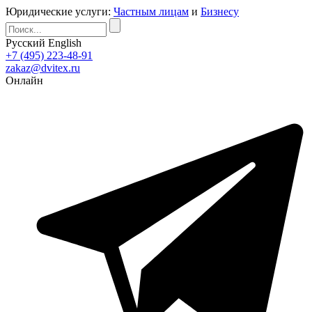
Юридические услуги:
Частным лицам
и
Бизнесу
Русский
English
+7 (495) 223-48-91
zakaz@dvitex.ru
Онлайн