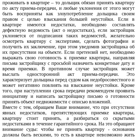
проживать в квартире – то дольщик обязан принять квартиру
по акту приема-передачи, и любые уклонения от этого могут
быть восприняты как злоупотребление дольщика своим
правом с целью взыскания большей неустойки. Если в
квартире имеются недостатки, необходимо составлять
дефектную ведомость (акт о недостатках), если застройщик
уклоняется от подписания таких ведомостей, желательно
осмотреть квартиру с экспертами, сделать фотографии и
получить их заключение, при этом уведомив застройщика об
их присутствии на объекте. Если претензий нет, необходимо
выражать свою готовность к приемке квартиры, направляя
письма застройщику с просьбой назначить конкретные дату и
время приемки. В противном случае застройщик может
выслать односторонний акт приема-передачи. Это
характеризует дольщика перед судом как недобросовестного и
может негативно повлиять на взыскание неустойки. Кроме
того, при наступлении срока передачи рекомендуем проявить
инициативу и написать застройщику письмо о готовности
принять объект недвижимости с описью вложений.
Вместе с тем, обращаем Ваше внимание, что при отсутствии
явных недостатков, препятствующих приемке квартиры,
квартиру стоит принять, а разбираться со скрытыми
недостатками в течение гарантийного срока. На это обращают
внимание суды: чтобы не принять квартиру - основания
должны быть вескими, то есть в квартире невозможно жить