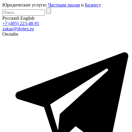
Юридические услуги:
Частным лицам
и
Бизнесу
Русский
English
+7 (495) 223-48-91
zakaz@dvitex.ru
Онлайн