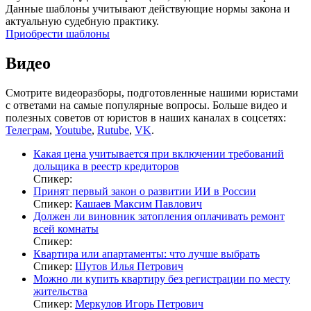
Данные шаблоны учитывают действующие нормы закона и
актуальную судебную практику.
Приобрести шаблоны
Видео
Смотрите видеоразборы, подготовленные нашими юристами
с ответами на самые популярные вопросы. Больше видео и
полезных советов от юристов в наших каналах в соцсетях:
Телеграм
,
Youtube
,
Rutube
,
VK
.
Какая цена учитывается при включении требований
дольщика в реестр кредиторов
Спикер:
Принят первый закон о развитии ИИ в России
Спикер:
Кашаев Максим Павлович
Должен ли виновник затопления оплачивать ремонт
всей комнаты
Спикер:
Квартира или апартаменты: что лучше выбрать
Спикер:
Шутов Илья Петрович
Можно ли купить квартиру без регистрации по месту
жительства
Спикер:
Меркулов Игорь Петрович