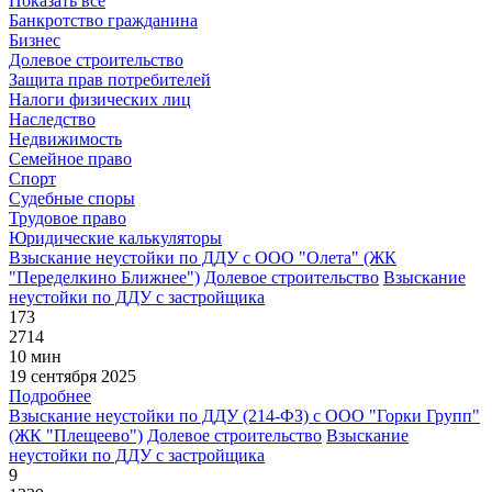
Показать все
Банкротство гражданина
Бизнес
Долевое строительство
Защита прав потребителей
Налоги физических лиц
Наследство
Недвижимость
Семейное право
Спорт
Судебные споры
Трудовое право
Юридические калькуляторы
Взыскание неустойки по ДДУ с ООО "Олета" (ЖК
"Переделкино Ближнее")
Долевое строительство
Взыскание
неустойки по ДДУ с застройщика
173
2714
10 мин
19 сентября 2025
Подробнее
Взыскание неустойки по ДДУ (214-ФЗ) с ООО "Горки Групп"
(ЖК "Плещеево")
Долевое строительство
Взыскание
неустойки по ДДУ с застройщика
9