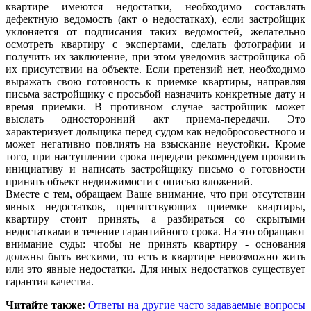
квартире имеются недостатки, необходимо составлять
дефектную ведомость (акт о недостатках), если застройщик
уклоняется от подписания таких ведомостей, желательно
осмотреть квартиру с экспертами, сделать фотографии и
получить их заключение, при этом уведомив застройщика об
их присутствии на объекте. Если претензий нет, необходимо
выражать свою готовность к приемке квартиры, направляя
письма застройщику с просьбой назначить конкретные дату и
время приемки. В противном случае застройщик может
выслать односторонний акт приема-передачи. Это
характеризует дольщика перед судом как недобросовестного и
может негативно повлиять на взыскание неустойки. Кроме
того, при наступлении срока передачи рекомендуем проявить
инициативу и написать застройщику письмо о готовности
принять объект недвижимости с описью вложений.
Вместе с тем, обращаем Ваше внимание, что при отсутствии
явных недостатков, препятствующих приемке квартиры,
квартиру стоит принять, а разбираться со скрытыми
недостатками в течение гарантийного срока. На это обращают
внимание суды: чтобы не принять квартиру - основания
должны быть вескими, то есть в квартире невозможно жить
или это явные недостатки. Для иных недостатков существует
гарантия качества.
Читайте также:
Ответы на другие часто задаваемые вопросы