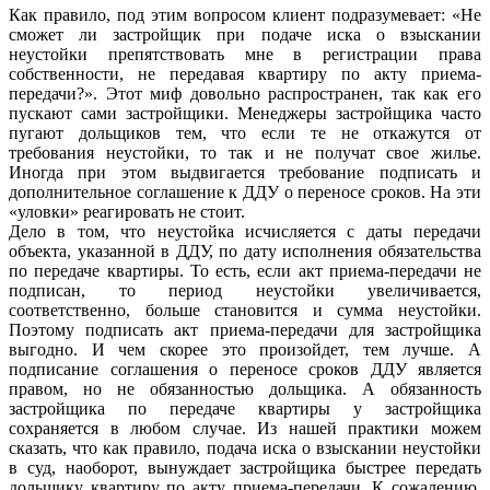
Как правило, под этим вопросом клиент подразумевает: «Не
сможет ли застройщик при подаче иска о взыскании
неустойки препятствовать мне в регистрации права
собственности, не передавая квартиру по акту приема-
передачи?». Этот миф довольно распространен, так как его
пускают сами застройщики. Менеджеры застройщика часто
пугают дольщиков тем, что если те не откажутся от
требования неустойки, то так и не получат свое жилье.
Иногда при этом выдвигается требование подписать и
дополнительное соглашение к ДДУ о переносе сроков. На эти
«уловки» реагировать не стоит.
Дело в том, что неустойка исчисляется с даты передачи
объекта, указанной в ДДУ, по дату исполнения обязательства
по передаче квартиры. То есть, если акт приема-передачи не
подписан, то период неустойки увеличивается,
соответственно, больше становится и сумма неустойки.
Поэтому подписать акт приема-передачи для застройщика
выгодно. И чем скорее это произойдет, тем лучше. А
подписание соглашения о переносе сроков ДДУ является
правом, но не обязанностью дольщика. А обязанность
застройщика по передаче квартиры у застройщика
сохраняется в любом случае. Из нашей практики можем
сказать, что как правило, подача иска о взыскании неустойки
в суд, наоборот, вынуждает застройщика быстрее передать
дольщику квартиру по акту приема-передачи. К сожалению,