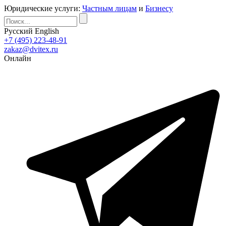
Юридические услуги:
Частным лицам
и
Бизнесу
Русский
English
+7 (495) 223-48-91
zakaz@dvitex.ru
Онлайн