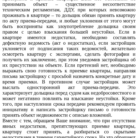
принимать объект – существенное несоответствие
техническим регламентам, ДДУ, при которых невозможно
проживать в квартире – то дольщик обязан принять квартиру
по акту приема-передачи, и любые уклонения от этого могут
быть восприняты как злоупотребление дольщика своим
правом с целью взыскания большей неустойки. Если в
квартире имеются недостатки, необходимо составлять
дефектную ведомость (акт о недостатках), если застройщик
уклоняется от подписания таких ведомостей, желательно
осмотреть квартиру с экспертами, сделать фотографии и
получить их заключение, при этом уведомив застройщика об
их присутствии на объекте. Если претензий нет, необходимо
выражать свою готовность к приемке квартиры, направляя
письма застройщику с просьбой назначить конкретные дату и
время приемки. В противном случае застройщик может
выслать односторонний акт приема-передачи. Это
характеризует дольщика перед судом как недобросовестного и
может негативно повлиять на взыскание неустойки. Кроме
того, при наступлении срока передачи рекомендуем проявить
инициативу и написать застройщику письмо о готовности
принять объект недвижимости с описью вложений.
Вместе с тем, обращаем Ваше внимание, что при отсутствии
явных недостатков, препятствующих приемке квартиры,
квартиру стоит принять, а разбираться со скрытыми
недостатками в течение гарантийного срока. На это обращают