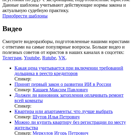
Данные шаблоны учитывают действующие нормы закона и
актуальную судебную практику.
Приобрести шаблоны
Видео
Смотрите видеоразборы, подготовленные нашими юристами
с ответами на самые популярные вопросы. Больше видео и
полезных советов от юристов в наших каналах в соцсетях:
Телеграм
,
Youtube
,
Rutube
,
VK
.
Какая цена учитывается при включении требований
дольщика в реестр кредиторов
Спикер:
Принят первый закон о развитии ИИ в России
Спикер:
Кашаев Максим Павлович
Должен ли виновник затопления оплачивать ремонт
всей комнаты
Спикер:
Квартира или апартаменты: что лучше выбрать
Спикер:
Шутов Илья Петрович
Можно ли купить квартиру без регистрации по месту
жительства
Спикер:
Меркулов Игорь Петрович