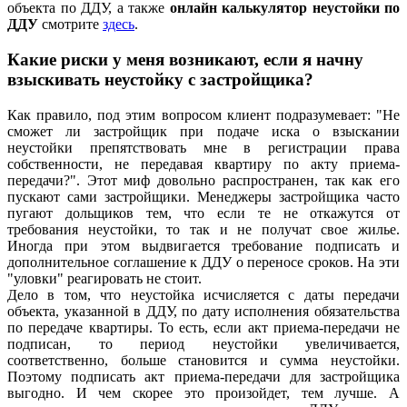
объекта по ДДУ, а также
онлайн калькулятор неустойки по
ДДУ
смотрите
здесь
.
Какие риски у меня возникают, если я начну
взыскивать неустойку с застройщика?
Как правило, под этим вопросом клиент подразумевает: "Не
сможет ли застройщик при подаче иска о взыскании
неустойки препятствовать мне в регистрации права
собственности, не передавая квартиру по акту приема-
передачи?". Этот миф довольно распространен, так как его
пускают сами застройщики. Менеджеры застройщика часто
пугают дольщиков тем, что если те не откажутся от
требования неустойки, то так и не получат свое жилье.
Иногда при этом выдвигается требование подписать и
дополнительное соглашение к ДДУ о переносе сроков. На эти
"уловки" реагировать не стоит.
Дело в том, что неустойка исчисляется с даты передачи
объекта, указанной в ДДУ, по дату исполнения обязательства
по передаче квартиры. То есть, если акт приема-передачи не
подписан, то период неустойки увеличивается,
соответственно, больше становится и сумма неустойки.
Поэтому подписать акт приема-передачи для застройщика
выгодно. И чем скорее это произойдет, тем лучше. А