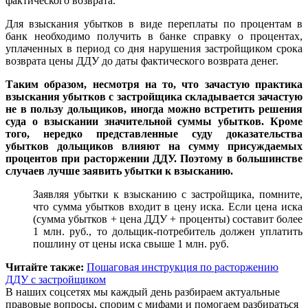
фактического возврата.
Для взыскания убытков в виде переплаты по процентам в
банк необходимо получить в банке справку о процентах,
уплаченных в период со дня нарушения застройщиком срока
возврата цены ДДУ до даты фактического возврата денег.
Таким образом, несмотря на то, что зачастую практика
взыскания убытков с застройщика складывается зачастую
не в пользу дольщиков, иногда можно встретить решения
суда о взыскании значительной суммы убытков. Кроме
того, нередко представленные суду доказательства
убытков дольщиков влияют на сумму присуждаемых
процентов при расторжении ДДУ. Поэтому в большинстве
случаев лучше заявить убытки к взысканию.
Заявляя убытки к взысканию с застройщика, помните,
что сумма убытков входит в цену иска. Если цена иска
(сумма убытков + цена ДДУ + проценты) составит более
1 млн. руб., то дольщик-потребитель должен уплатить
пошлину от цены иска свыше 1 млн. руб.
Читайте также:
Пошаговая инструкция по расторжению
ДДУ с застройщиком
В наших соцсетях мы каждый день разбираем актуальные
правовые вопросы, спорим с мифами и помогаем разбираться