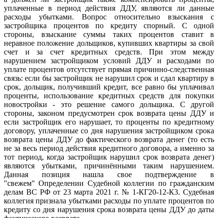
уплаченные в период действия ДДУ, являются ли данные
расходы убытками. Вопрос относительно взыскания с
застройщика процентов по кредиту спорный. С одной
стороны, взыскание суммы таких процентов ставит в
неравное положение дольщиков, купивших квартиры за свой
счет и за счет кредитных средств. При этом между
нарушением застройщиком условий ДДУ и расходами по
уплате процентов отсутствует прямая причинно-следственная
связь: если бы застройщик не нарушил срок и сдал квартиру в
срок, дольщик, получивший кредит, все равно бы уплачивал
проценты, использование кредитных средств для покупки
новостройки - это решение самого дольщика. С другой
стороны, законом предусмотрен срок возврата цены ДДУ и
если застройщик его нарушает, то проценты по кредитному
договору, уплаченные со дня нарушения застройщиком срока
возврата цены ДДУ до фактического возврата денег (то есть
не за весь период действия кредитного договора, а именно за
тот период, когда застройщик нарушил срок возврата денег)
являются убытками, причинёнными таким нарушением.
Данная позиция нашла свое подтверждение в
"свежем" Определении Судебной коллегии по гражданским
делам ВС РФ от 23 марта 2021 г. № 1-КГ20-12-К3. Судебная
коллегия признала убытками расходы по уплате процентов по
кредиту со дня нарушения срока возврата цены ДДУ до даты