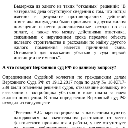
Выдержка из одного из таких "отказных" решений: "В
материалах дела отсутствуют сведения о том, что истцы
именно в результате противоправных действий
ответчика вынуждены были проживать в другом жилом
помещении и нести дополнительные расходы по его
оплате, а также что между действиями ответчика,
связанными с нарушением срока передачи объекта
долевого строительства и расходами по найму другого
жилого помещения имеется причинная связь.
Оснований для взыскания убытков у суда первой
инстанции не имелось".
А что говорит Верховный суд РФ по данному вопросу?
Определением Судебной коллегии по гражданским делам
Верховного Суда РФ от 19.12.2017 года по делу № 18-КГ17-
239 были отменены решения судов, отказавшие дольщику во
взыскании с застройщика убытков в виде платы за наем
жилого помещения. В этом определении Верховный суд РФ
исходил из следующего:
"Ревенко А.С. зарегистрирована в населенном пункте,
находящемся на значительном расстоянии от места
фактического проживания и работы, у нее отсутствует
на праве собственности жилое помещение в г.