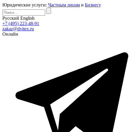
Юридические услуги:
Частным лицам
и
Бизнесу
Русский
English
+7 (495) 223-48-91
zakaz@dvitex.ru
Онлайн