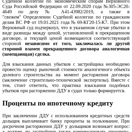
Судебной коллегии по экономическим спорам Верховного
Суда Российской Федерации от 22.09.2020 года №305-ЭС20-
4649 по делу № А41-43982/2019, а также в
"свежем" Определении Судебной коллегии по гражданским
делам ВС РФ от 19.01.2021 года № 69-КГ20-15-К7. При этом
Верховный суд подчеркнул, что в указанном случае убытки в
виде разницы между ценой, установленной в прекращенном
договоре, и текущей ценой возмещаются соответствующей
стороной
независимо от того, заключалась ли другой
стороной взамен прекращенного договора аналогичная
(замещающая) сделка.
Для взыскания данных убытков с застройщика необходимо
провести оценку рыночной стоимости аналогичного объекта
долевого строительства на момент расторжения договора
(заключение строительно-технической экспертизы). Вместе с
тем, стоит ответить, что практика взыскания подобных
убытков при расторжении ДДУ в судах только формируется.
Проценты по ипотечному кредиту
При заключении ДДУ с использованием кредитных средств
дольщик выплачивает банку проценты за пользование. При
досрочном расторжении ДДУ у дольщиков возникает вопрос:
а должен ли застройщик также компенсировать проценты,