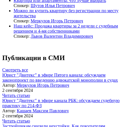
Квартира или апартаменты: что лучше выбрать
Спикер:
Шутов Илья Петрович
Можно ли купить квартиру без регистрации по месту
жительства
Спикер:
Меркулов Игорь Петрович
Наш кейс: Продажа квартиры за 2 недели с судебным
решением и 4-мя собственниками
Спикер:
Львов Валентин Владимирович
Публикации в СМИ
Смотреть все
Юрист "Двитекс" в эфире Пятого канала: обсуждаем
законопроект по введению адвокатской монополии в судах
Автор:
Меркулов Игорь Петрович
2 сентября 2024
Читать статью
Юрист "Двитекс" в эфире канала РБК: обсуждаем судебную
практику по 214-ФЗ
Автор:
Кашаев Максим Павлович
2 сентября 2024
Читать статью
Застройщикам снизили неустойки. Как покупателям