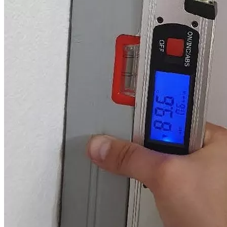
приобретена по договору участия в ...
Юридическая фирма “Двитекс” с 2010 года защищает
дольщиков в спорах с застройщиками. С нашей практикой по
взысканию компенсации за строительные недостатки и
некачественную отделку с застройщиков вы можете
ознакомиться в разделе "
Наш опыт
". Мы регулярно следим за
изменениями законодательства и практикой разрешения
споров по ДДУ, поэтому можем предоставить вам самый
эффективный и быстрый способ решения вашей проблемы.
При этом мы предлагаем комплексные услуги юристов и
строительных экспертов.
Обращаясь к нам, вы в первую очередь получаете
консультацию от профильного юриста. Он задаст уточняющие
вопросы, детально проанализирует предоставленные
документы, разработает эффективный план действий для
каждого конкретного случая, оценит возможную сумму
взыскания и представит вам предложение со стоимостью
услуги. При этом мы гибко подходим к порядку оплаты
юридических услуг, предлагая разные пакеты услуг и
варианты оплаты.
Всю работу по ведению дела мы берем на себя: проверка
застройщика, приемка объекта, проведение досудебной
строительной экспертизы, подготовка документов, защита