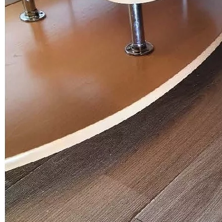
застройщиками ГК ПИК
Спор о качестве строительства (ЖК "Измайловский лес")
Дело выиграно
Всего взыскано
423 064 руб.
Спор о качестве строительства (ЖК "Жемчужина
Зеленограда")
Дело выиграно
Всего взыскано
827 805 руб.
Спор о качестве строительства (ЖК "Измайловский лес")
Дело выиграно
Всего взыскано
361 920 руб.
Спор о качестве строительства (ЖК "Римского-Корсакова, 11")
Дело выиграно