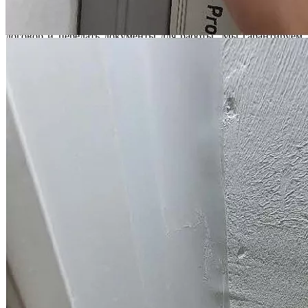
ваших интересов до поступления денег от застройщика на
ваш счет. Ваше участие в процессе минимально: подписать
договор и передать документы для работы. Мы гарантируем
полную конфиденциальность полученной от вас информации.
Услуги юристов по долевому
строительству и строительных
специалистов
Мы предлагаем комплексные услуги опытных специалистов
по приемке новостроек, строительных экспертов и юристов.
Приемка новостройки специалистом и консультации
юриста при приемке
Строительная экспертиза квартиры в новостройке
Взыскание с застройщика компенсации за строительные
недостатки
Взыскание с застройщика неустойки за просрочку по
ДДУ
Расторжение ДДУ в одностороннем порядке
Признание права собственности через суд
Проверка застройщика и новостройки
Юридическое сопровождение сделок