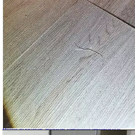
Всего взыскано
934 741 руб.
Смотреть все выигранные дела
Ответы на некоторые вопросы
дольщиков по спорам с
застройщиками
Как понять, имеются ли в квартире строительные недостатки?
Некоторые строительные недостатки являются явными и для
их выявления не требуется специальных знаний и
оборудования (дефекты отделки, трещины в стяжке, явные
неровности стен и т.д.). Однако в боль...
Можно ли определить стоимость устранения строительных
недостатков без проведения осмотра, по фото/видео?
В связи с тем, что для выявления всех строительных
недостатков специалисту необходимо проводить
инструментальные измерения, предварительный анализ
недостатков на предмет их наличия по фото/видео в...
Можно ли взыскать стоимость устранения строительных