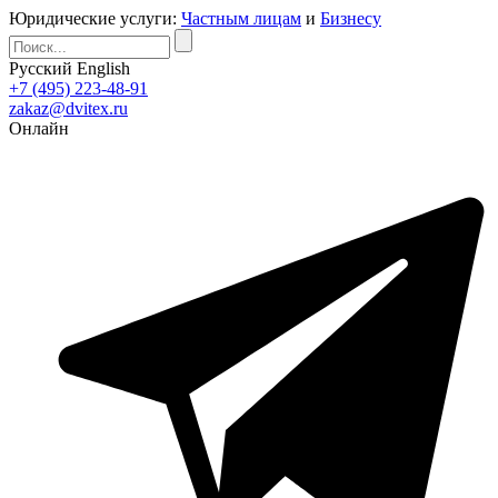
Юридические услуги:
Частным лицам
и
Бизнесу
Русский
English
+7 (495) 223-48-91
zakaz@dvitex.ru
Онлайн