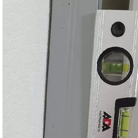
недостатков, если в акте приема-передачи квартиры
присутствует положение о том, что претензии к застройщику
отсутствуют?
Согласно ст. 756 ГК РФ, а также ст. 7 Федерального закона от
30.12.2004 № 214-ФЗ (ред. от 31.12.2017) "Об участии в
долевом строительстве многоквартирных домов и иных
объектов недвижимости и...
Можно ли делать ремонт в квартире, если я обратился в суд с
иском о взыскании компенсации за дефекты в отделке?
В связи с тем, что в ходе судебного процесса застройщик
может ходатайствовать о проведении судебной строительно-
технической экспертизы или суд может назначить судебную
экспертизу по своей инициати...
Может ли суд снизить стоимость устранения строительных
недостатков по своему устранению?
Нет, суд при вынесении решения должен руководствоваться
заключением специалиста или судебного эксперта, в случае
проведения судебной экспертизы. В связи с тем, что суд не
обладает специальными поз...
Мы получили по акту приема-передачи квартиру год назад, но
только сейчас стали замечать недостатки отделочно-
строительных работ. Уже поздно принимать меры?
В данном случае, правовое значение имеет на основании
какого договора, а, следовательно, и закона был приобретён
объект недвижимости. В случае, если квартира была