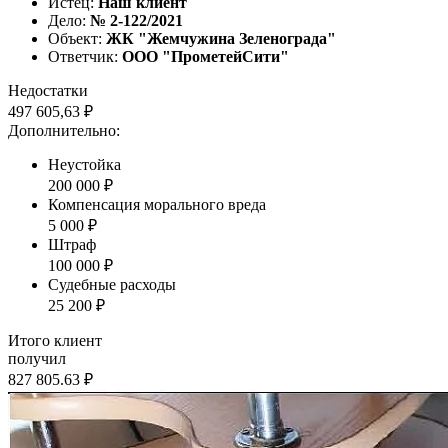
Истец:
Наш клиент
Дело:
№ 2-122/2021
Объект:
ЖК "Жемчужина Зеленограда"
Ответчик:
ООО "ПрометейСити"
Недостатки
497 605,63 ₽
Дополнительно:
Неустойка
200 000 ₽
Компенсация морального вреда
5 000 ₽
Штраф
100 000 ₽
Судебные расходы
25 200 ₽
Итого клиент
получил
827 805.63 ₽
Наша судебная практика по спорам о