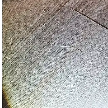
Спор о качестве строительства (ЖК "Римского-Корсакова, 11")
Дело выиграно
Всего взыскано
934 741 руб.
Смотреть все выигранные дела
Ответы на некоторые вопросы
дольщиков по спорам с
застройщиками
Как понять, имеются ли в квартире строительные недостатки?
Некоторые строительные недостатки являются явными и для
их выявления не требуется специальных знаний и
оборудования (дефекты отделки, трещины в стяжке, явные
неровности стен и т.д.). Однако в боль...
Можно ли определить стоимость устранения строительных
недостатков без проведения осмотра, по фото/видео?
В связи с тем, что для выявления всех строительных
недостатков специалисту необходимо проводить
инструментальные измерения, предварительный анализ
недостатков на предмет их наличия по фото/видео в...