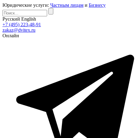
Юридические услуги:
Частным лицам
и
Бизнесу
Русский
English
+7 (495) 223-48-91
zakaz@dvitex.ru
Онлайн