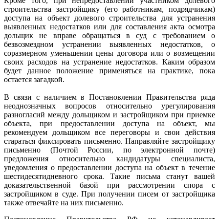
Кроме того, при непредоставлении участником долевого
строительства застройщику (его работникам, подрядчикам)
доступа на объект долевого строительства для устранения
выявленных недостатков или для составления акта осмотра
дольщик не вправе обращаться в суд с требованием о
безвозмездном устранении выявленных недостатков, о
соразмерном уменьшении цены договора или о возмещении
своих расходов на устранение недостатков. Каким образом
будет данное положение применяться на практике, пока
остается загадкой.
В связи с наличием в Постановлении Правительства ряда
неоднозначных вопросов относительно урегулирования
разногласий между дольщиком и застройщиком при приемке
объекта, при предоставлении доступа на объект, мы
рекомендуем дольщиком все переговоры и свои действия
стараться фиксировать письменно. Направляйте застройщику
письменно (Почтой России, по электронной почте)
предложения относительно кандидатуры специалиста,
уведомления о предоставлении доступа на объект в течение
шестидесятидневного срока. Такие письма станут вашей
доказательственной базой при рассмотрении спора с
застройщиком в суде. При получении писем от застройщика
также отвечайте на них письменно.