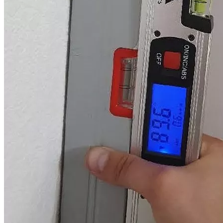
объект недвижимости. В случае, если квартира была
приобретена по договору участия в ...
Юридическая фирма “Двитекс” с 2010 года защищает
дольщиков в спорах с застройщиками. С нашей практикой по
взысканию компенсации за строительные недостатки и
некачественную отделку с застройщиков вы можете
ознакомиться в разделе "
Наш опыт
". Мы регулярно следим за
изменениями законодательства и практикой разрешения
споров по ДДУ, поэтому можем предоставить вам самый
эффективный и быстрый способ решения вашей проблемы.
При этом мы предлагаем комплексные услуги юристов и
строительных экспертов.
Обращаясь к нам, вы в первую очередь получаете
консультацию от профильного юриста. Он задаст уточняющие
вопросы, детально проанализирует предоставленные
документы, разработает эффективный план действий для
каждого конкретного случая, оценит возможную сумму
взыскания и представит вам предложение со стоимостью
услуги. При этом мы гибко подходим к порядку оплаты
юридических услуг, предлагая разные пакеты услуг и
варианты оплаты.
Всю работу по ведению дела мы берем на себя: проверка