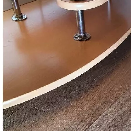
качестве строительства с
застройщиками ГК ПИК
Спор о качестве строительства (ЖК "Измайловский лес")
Дело выиграно
Всего взыскано
423 064 руб.
Спор о качестве строительства (ЖК "Жемчужина
Зеленограда")
Дело выиграно
Всего взыскано
827 805 руб.
Спор о качестве строительства (ЖК "Измайловский лес")
Дело выиграно
Всего взыскано
361 920 руб.