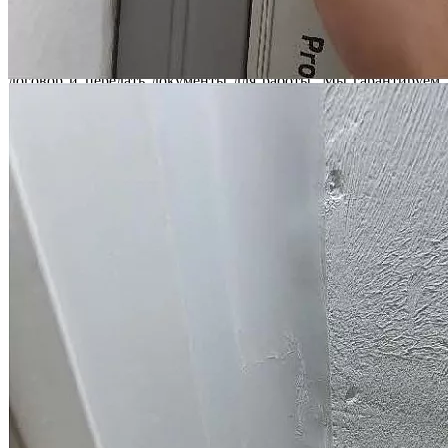
застройщика, приемка объекта, проведение досудебной
строительной экспертизы, подготовка документов, защита
ваших интересов до поступления денег от застройщика на
ваш счет. Ваше участие в процессе минимально: подписать
договор и передать документы для работы. Мы гарантируем
полную конфиденциальность полученной от вас информации.
Услуги юристов по долевому
строительству и строительных
специалистов
Мы предлагаем комплексные услуги опытных специалистов
по приемке новостроек, строительных экспертов и юристов.
Приемка новостройки специалистом и консультации
юриста при приемке
Строительная экспертиза квартиры в новостройке
Взыскание с застройщика компенсации за строительные
недостатки
Взыскание с застройщика неустойки за просрочку по
ДДУ
Расторжение ДДУ в одностороннем порядке
Признание права собственности через суд