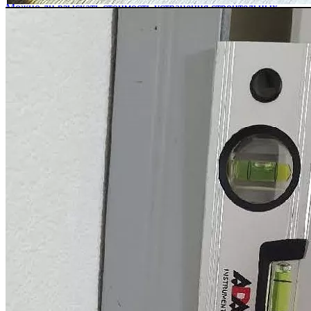
Можно ли взыскать стоимость устранения строительных
недостатков, если в акте приема-передачи квартиры
присутствует положение о том, что претензии к застройщику
отсутствуют?
Согласно ст. 756 ГК РФ, а также ст. 7 Федерального закона от
30.12.2004 № 214-ФЗ (ред. от 31.12.2017) "Об участии в
долевом строительстве многоквартирных домов и иных
объектов недвижимости и...
Можно ли делать ремонт в квартире, если я обратился в суд с
иском о взыскании компенсации за дефекты в отделке?
В связи с тем, что в ходе судебного процесса застройщик
может ходатайствовать о проведении судебной строительно-
технической экспертизы или суд может назначить судебную
экспертизу по своей инициати...
Может ли суд снизить стоимость устранения строительных
недостатков по своему устранению?
Нет, суд при вынесении решения должен руководствоваться
заключением специалиста или судебного эксперта, в случае
проведения судебной экспертизы. В связи с тем, что суд не
обладает специальными поз...
Мы получили по акту приема-передачи квартиру год назад, но
только сейчас стали замечать недостатки отделочно-
строительных работ. Уже поздно принимать меры?
В данном случае, правовое значение имеет на основании
какого договора, а, следовательно, и закона был приобретён