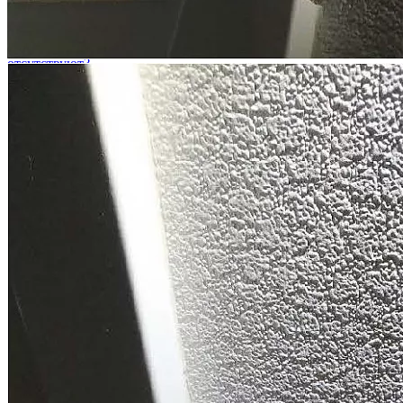
Можно ли взыскать стоимость устранения строительных
недостатков, если в акте приема-передачи квартиры
присутствует положение о том, что претензии к застройщику
отсутствуют?
Согласно ст. 756 ГК РФ, а также ст. 7 Федерального закона от
30.12.2004 № 214-ФЗ (ред. от 31.12.2017) "Об участии в
долевом строительстве многоквартирных домов и иных
объектов недвижимости и...
Можно ли делать ремонт в квартире, если я обратился в суд с
иском о взыскании компенсации за дефекты в отделке?
В связи с тем, что в ходе судебного процесса застройщик
может ходатайствовать о проведении судебной строительно-
технической экспертизы или суд может назначить судебную
экспертизу по своей инициати...
Может ли суд снизить стоимость устранения строительных
недостатков по своему устранению?
Нет, суд при вынесении решения должен руководствоваться
заключением специалиста или судебного эксперта, в случае
проведения судебной экспертизы. В связи с тем, что суд не
обладает специальными поз...
Мы получили по акту приема-передачи квартиру год назад, но
только сейчас стали замечать недостатки отделочно-
строительных работ. Уже поздно принимать меры?
В данном случае, правовое значение имеет на основании