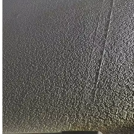
Спор о качестве строительства (ЖК "Митино парк")
Дело выиграно
Всего взыскано
1 058 595 руб.
Смотреть все выигранные дела
Ответы на некоторые вопросы
дольщиков по спорам с
застройщиками
Как понять, имеются ли в квартире строительные недостатки?
Некоторые строительные недостатки являются явными и для
их выявления не требуется специальных знаний и
оборудования (дефекты отделки, трещины в стяжке, явные
неровности стен и т.д.). Однако в боль...
Можно ли определить стоимость устранения строительных
недостатков без проведения осмотра, по фото/видео?
В связи с тем, что для выявления всех строительных
недостатков специалисту необходимо проводить
инструментальные измерения, предварительный анализ
недостатков на предмет их наличия по фото/видео в...