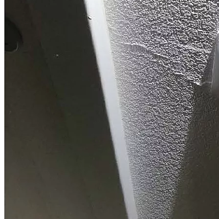
какого договора, а, следовательно, и закона был приобретён
объект недвижимости. В случае, если квартира была
приобретена по договору участия в ...
Юридическая фирма “Двитекс” с 2010 года защищает
дольщиков в спорах с застройщиками. С нашей практикой по
взысканию компенсации за строительные недостатки и
некачественную отделку с застройщиков вы можете
ознакомиться в разделе "
Наш опыт
". Мы регулярно следим за
изменениями законодательства и практикой разрешения
споров по ДДУ, поэтому можем предоставить вам самый
эффективный и быстрый способ решения вашей проблемы.
При этом мы предлагаем комплексные услуги юристов и
строительных экспертов.
Обращаясь к нам, вы в первую очередь получаете
консультацию от профильного юриста. Он задаст уточняющие
вопросы, детально проанализирует предоставленные
документы, разработает эффективный план действий для
каждого конкретного случая, оценит возможную сумму
взыскания и представит вам предложение со стоимостью
услуги. При этом мы гибко подходим к порядку оплаты
юридических услуг, предлагая разные пакеты услуг и
варианты оплаты.
Всю работу по ведению дела мы берем на себя: проверка