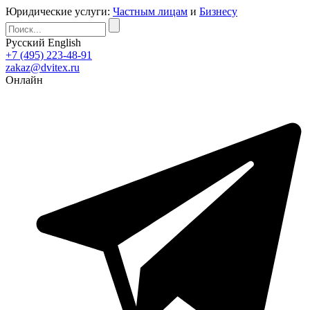
Юридические услуги:
Частным лицам
и
Бизнесу
Русский
English
+7 (495) 223-48-91
zakaz@dvitex.ru
Онлайн