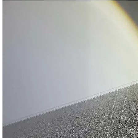
Наша судебная практика по спорам о
качестве строительства с
застройщиками
Спор о качестве строительства (ЖК "Ясеневая 14")
Дело выиграно
Всего взыскано 805 305 руб. (155% от заявленной суммы)
Спор о качестве строительства (ЖК "Римского-Корсакова, 11")
Дело выиграно
Всего взыскано
934 741 руб.
Спор о качестве строительства (ЖК "Ясеневая, 14")
Дело выиграно
Всего взыскано
569 787 руб. (126% от заявленной суммы)