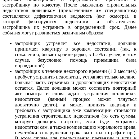
застройщику по качеству. После выявления строительных
недостатков дольщиком (привлеченным им специалистом)
составляется дефектовочная ведомость (акт осмотра), в
которой фиксируются недостатки и обязательства
застройщика их устранить в определенный срок. Далее
события могут развиваться различным образом:
застройщик устраняет все недостатки, дольщик
принимает квартиру в хорошем состоянии (так, к
сожалению, бывает крайне редко, в 1-2% случаев, в этом
случае, безусловно, помощь приемщика была
оправданной)
застройщик в течение некоторого времени (1-2 месяцев)
пробует устранить недостатки, устраняет только мелкие,
большая часть серьезных и дорогостоящих недостатков
остается. Далее дольщик может составить повторный
акт осмотра и снова ждать устранения оставшихся
недостатков (данный процесс может тянуться
достаточно долго), а может принять квартиру и
требовать с застройщика уже компенсации стоимости
устранения строительных недостатков (то есть суммы,
которую дольщик потратит, если будет устранять
недостатки сам, а также компенсацию морального вреда,
неустойки за нарушение срока выплаты, штрафа и пр.).
В этом случае для предъявления претензии и иска к