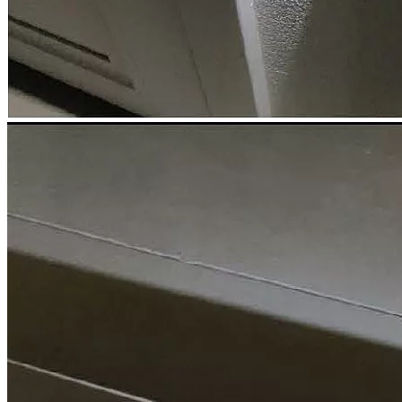
застройщика, приемка объекта, проведение досудебной
строительной экспертизы, подготовка документов, защита
ваших интересов до поступления денег от застройщика на
ваш счет. Ваше участие в процессе минимально: подписать
договор и передать документы для работы. Мы гарантируем
полную конфиденциальность полученной от вас информации.
Услуги юристов по долевому
строительству и строительных
специалистов
Мы предлагаем комплексные услуги опытных специалистов
по приемке новостроек, строительных экспертов и юристов.
Приемка новостройки специалистом и консультации
юриста при приемке
Строительная экспертиза квартиры в новостройке
Взыскание с застройщика компенсации за строительные
недостатки
Взыскание с застройщика неустойки за просрочку по
ДДУ
Расторжение ДДУ в одностороннем порядке
Признание права собственности через суд