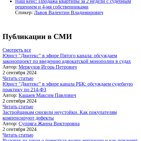
Наш кейс: Продажа квартиры за 2 недели с судебным
решением и 4-мя собственниками
Спикер:
Львов Валентин Владимирович
Публикации в СМИ
Смотреть все
Юрист "Двитекс" в эфире Пятого канала: обсуждаем
законопроект по введению адвокатской монополии в судах
Автор:
Меркулов Игорь Петрович
2 сентября 2024
Читать статью
Юрист "Двитекс" в эфире канала РБК: обсуждаем судебную
практику по 214-ФЗ
Автор:
Кашаев Максим Павлович
2 сентября 2024
Читать статью
Застройщикам снизили неустойки. Как покупателям
компенсируют дефекты
Автор:
Супряга Жанна Викторовна
2 сентября 2024
Читать статью
Вызовет ли закон о повестках волну миграции и как повлияет