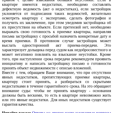
квартире имеются недостатки, необходимо составлять
дефектную ведомость (акт о недостатках), если застройщик
уклоняется от подписания таких ведомостей, желательно
осмотреть квартиру с экспертами, сделать фотографии и
получить их заключение, при этом уведомив застройщика об
их присутствии на объекте. Если претензий нет, необходимо
выражать свою готовность к приемке квартиры, направляя
письма застройщику с просьбой назначить конкретные дату и
время приемки. В противном случае застройщик может
выслать односторонний акт приема-передачи. Это
характеризует дольщика перед судом как недобросовестного и
может негативно повлиять на взыскание неустойки. Кроме
того, при наступлении срока передачи рекомендуем проявить
инициативу и написать застройщику письмо о готовности
принять объект недвижимости с описью вложений.
Вместе с тем, обращаем Ваше внимание, что при отсутствии
явных недостатков, препятствующих приемке квартиры,
квартиру стоит принять, а разбираться со скрытыми
недостатками в течение гарантийного срока. На это обращают
внимание суды: чтобы не принять квартиру - основания
должны быть вескими, то есть в квартире невозможно жить
или это явные недостатки. Для иных недостатков существует
гарантия качества.
Читайте также:
Ответы на другие часто задаваемые вопросы