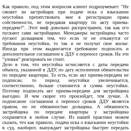
Как правило, под этим вопросом клиент подразумевает: "Не
сможет ли застройщик при подаче иска о взыскании
неустойки препятствовать мне в регистрации права
собственности, не передавая квартиру по акту приема-
передачи?". Этот миф довольно распространен, так как его
пускают сами застройщики. Менеджеры застройщика часто
пугают дольщиков тем, что если те не откажутся от
требования неустойки, то так и не получат свое жилье.
Иногда при этом выдвигается требование подписать и
дополнительное соглашение к ДДУ о переносе сроков. На эти
"уловки" реагировать не стоит.
Дело в том, что неустойка исчисляется с даты передачи
объекта, указанной в ДДУ, по дату исполнения обязательства
по передаче квартиры. То есть, если акт приема-передачи не
подписан, то период неустойки увеличивается,
соответственно, больше становится и сумма неустойки.
Поэтому подписать акт приема-передачи для застройщика
выгодно. И чем скорее это произойдет, тем лучше. А
подписание соглашения о переносе сроков ДДУ является
правом, но не обязанностью дольщика. А обязанность
застройщика по передаче квартиры у застройщика
сохраняется в любом случае. Из нашей практики можем
сказать, что как правило, подача иска о взыскании неустойки
в суд, наоборот, вынуждает застройщика быстрее передать