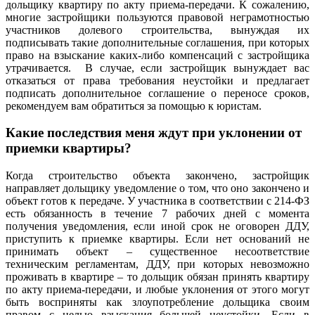
дольщику квартиру по акту приема-передачи. К сожалению,
многие застройщики пользуются правовой неграмотностью
участников долевого строительства, вынуждая их
подписывать такие дополнительные соглашения, при которых
право на взыскание каких-либо компенсаций с застройщика
утрачивается. В случае, если застройщик вынуждает вас
отказаться от права требования неустойки и предлагает
подписать дополнительное соглашение о переносе сроков,
рекомендуем вам обратиться за помощью к юристам.
Какие последствия меня ждут при уклонении от
приемки квартиры?
Когда строительство объекта закончено, застройщик
направляет дольщику уведомление о том, что оно закончено и
объект готов к передаче. У участника в соответствии с 214-ФЗ
есть обязанность в течение 7 рабочих дней с момента
получения уведомления, если иной срок не оговорен ДДУ,
приступить к приемке квартиры. Если нет оснований не
принимать объект – существенное несоответствие
техническим регламентам, ДДУ, при которых невозможно
проживать в квартире – то дольщик обязан принять квартиру
по акту приема-передачи, и любые уклонения от этого могут
быть восприняты как злоупотребление дольщика своим
правом с целью взыскания большей неустойки. Если в