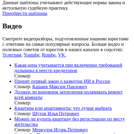
Данные шаблоны учитывают действующие нормы закона и
актуальную судебную практику.
Приобрести шаблоны
Видео
Смотрите видеоразборы, подготовленные нашими юристами
с ответами на самые популярные вопросы. Больше видео и
полезных советов от юристов в наших каналах в соцсетях:
Телеграм
,
Youtube
,
Rutube
,
VK
.
Какая цена учитывается при включении требований
дольщика в реестр кредиторов
Спикер:
Принят первый закон о развитии ИИ в России
Спикер:
Кашаев Максим Павлович
Должен ли виновник затопления оплачивать ремонт
всей комнаты
Спикер:
Квартира или апартаменты: что лучше выбрать
Спикер:
Шутов Илья Петрович
Можно ли купить квартиру без регистрации по месту
жительства
Спикер:
Меркулов Игорь Петрович