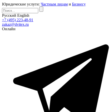
Юридические услуги:
Частным лицам
и
Бизнесу
Русский
English
+7 (495) 223-48-91
zakaz@dvitex.ru
Онлайн