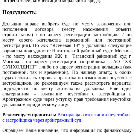
потребителей, компенсацию морального вреда).
Подсудность:
Дольщик вправе выбрать суд: по месту заключения или
исполнения договора (месту нахождения объекта
строительства) / по адресу регистрации застройщика / по
месту своего жительства (временной или постоянной
регистрации). По ЖК "Ясеневая 14" у дольщика следующие
варианты подсудности: Нагатинский районный суд г. Москвы
- по месту нахождения ЖК и Таганский районный суд г.
Москвы - по адресу регистрации застройщика – АО "ХК
СУИХОЛДИНГ" , либо по адресу регистрации дольщика (как
постоянной, так и временной). По нашему опыту, в обоих
судах сложилась хорошая практика по взысканию неустоек с
застройщиков, но рекомендуем также рассмотреть варианты
подсудности по месту жительства дольщика. Еще одна
альтернатива – взыскание неустойки с застройщика в
Арбитражном суде через уступку прав требования неустойки
дольщиком юридическому лицу.
Рекомендуем прочитать:
Вся правда о взыскании неустойки
с застройщика через арбитражный суд
Обращаем Ваше внимание, что информация по финансовому