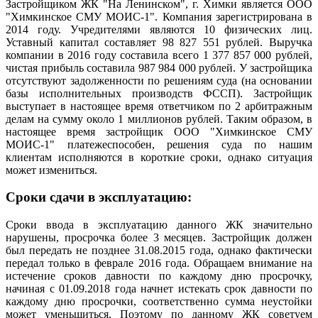
Застройщиком ЖК "На Ленинском", г. Химки является ООО
"Химкинское СМУ МОИС-1". Компания зарегистрирована в
2014 году. Учредителями являются 10 физических лиц.
Уставный капитал составляет 98 827 551 рублей. Выручка
компании в 2016 году составила всего 1 377 857 000 рублей,
чистая прибыль составила 987 984 000 рублей. У застройщика
отсутствуют задолженности по решениям суда (на основании
базы исполнительных производств ФССП). Застройщик
выступает в настоящее время ответчиком по 2 арбитражным
делам на сумму около 1 миллионов рублей. Таким образом, в
настоящее время застройщик ООО "Химкинское СМУ
МОИС-1" платежеспособен, решения суда по нашим
клиентам исполняются в короткие сроки, однако ситуация
может измениться.
Сроки сдачи в эксплуатацию:
Сроки ввода в эксплуатацию данного ЖК значительно
нарушены, просрочка более 3 месяцев. Застройщик должен
был передать не позднее 31.08.2015 года, однако фактически
передал только в феврале 2016 года. Обращаем внимание на
истечение сроков давности по каждому дню просрочку,
начиная с 01.09.2018 года начнет истекать срок давности по
каждому дню просрочки, соответственно сумма неустойки
может уменьшиться. Поэтому по данному ЖК советуем