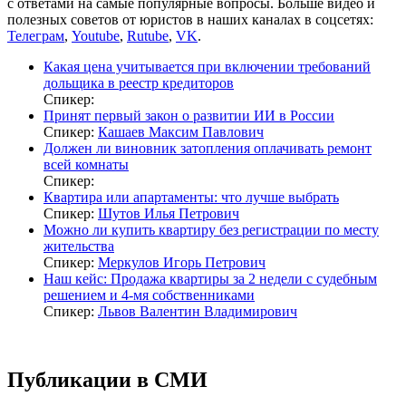
с ответами на самые популярные вопросы. Больше видео и
полезных советов от юристов в наших каналах в соцсетях:
Телеграм
,
Youtube
,
Rutube
,
VK
.
Какая цена учитывается при включении требований
дольщика в реестр кредиторов
Спикер:
Принят первый закон о развитии ИИ в России
Спикер:
Кашаев Максим Павлович
Должен ли виновник затопления оплачивать ремонт
всей комнаты
Спикер:
Квартира или апартаменты: что лучше выбрать
Спикер:
Шутов Илья Петрович
Можно ли купить квартиру без регистрации по месту
жительства
Спикер:
Меркулов Игорь Петрович
Наш кейс: Продажа квартиры за 2 недели с судебным
решением и 4-мя собственниками
Спикер:
Львов Валентин Владимирович
Публикации в СМИ