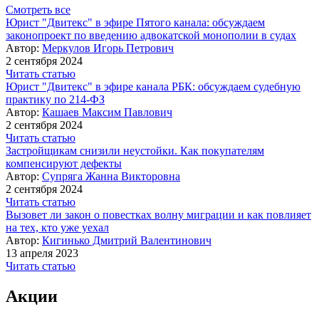
Смотреть все
Юрист "Двитекс" в эфире Пятого канала: обсуждаем
законопроект по введению адвокатской монополии в судах
Автор:
Меркулов Игорь Петрович
2 сентября 2024
Читать статью
Юрист "Двитекс" в эфире канала РБК: обсуждаем судебную
практику по 214-ФЗ
Автор:
Кашаев Максим Павлович
2 сентября 2024
Читать статью
Застройщикам снизили неустойки. Как покупателям
компенсируют дефекты
Автор:
Супряга Жанна Викторовна
2 сентября 2024
Читать статью
Вызовет ли закон о повестках волну миграции и как повлияет
на тех, кто уже уехал
Автор:
Кигинько Дмитрий Валентинович
13 апреля 2023
Читать статью
Акции