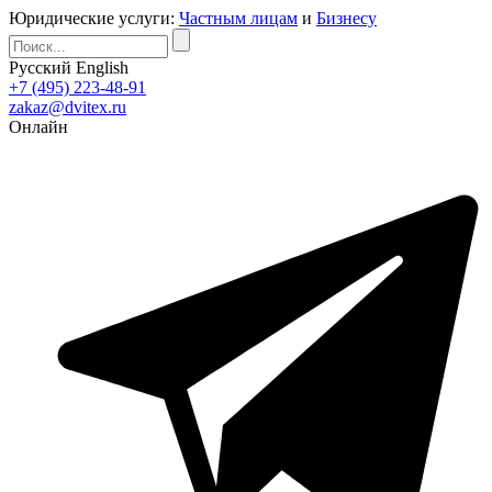
Юридические услуги:
Частным лицам
и
Бизнесу
Русский
English
+7 (495) 223-48-91
zakaz@dvitex.ru
Онлайн