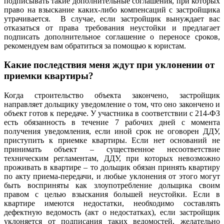
подписывать такие дополнительные соглашения, при которых
право на взыскание каких-либо компенсаций с застройщика
утрачивается. В случае, если застройщик вынуждает вас
отказаться от права требования неустойки и предлагает
подписать дополнительное соглашение о переносе сроков,
рекомендуем вам обратиться за помощью к юристам.
Какие последствия меня ждут при уклонении от
приемки квартиры?
Когда строительство объекта закончено, застройщик
направляет дольщику уведомление о том, что оно закончено и
объект готов к передаче. У участника в соответствии с 214-ФЗ
есть обязанность в течение 7 рабочих дней с момента
получения уведомления, если иной срок не оговорен ДДУ,
приступить к приемке квартиры. Если нет оснований не
принимать объект – существенное несоответствие
техническим регламентам, ДДУ, при которых невозможно
проживать в квартире – то дольщик обязан принять квартиру
по акту приема-передачи, и любые уклонения от этого могут
быть восприняты как злоупотребление дольщика своим
правом с целью взыскания большей неустойки. Если в
квартире имеются недостатки, необходимо составлять
дефектную ведомость (акт о недостатках), если застройщик
уклоняется от подписания таких ведомостей, желательно