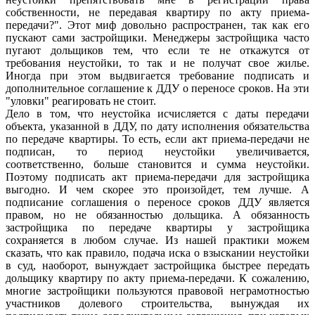
собственности, не передавая квартиру по акту приема-
передачи?". Этот миф довольно распространен, так как его
пускают сами застройщики. Менеджеры застройщика часто
пугают дольщиков тем, что если те не откажутся от
требования неустойки, то так и не получат свое жилье.
Иногда при этом выдвигается требование подписать и
дополнительное соглашение к ДДУ о переносе сроков. На эти
"уловки" реагировать не стоит.
Дело в том, что неустойка исчисляется с даты передачи
объекта, указанной в ДДУ, по дату исполнения обязательства
по передаче квартиры. То есть, если акт приема-передачи не
подписан, то период неустойки увеличивается,
соответственно, больше становится и сумма неустойки.
Поэтому подписать акт приема-передачи для застройщика
выгодно. И чем скорее это произойдет, тем лучше. А
подписание соглашения о переносе сроков ДДУ является
правом, но не обязанностью дольщика. А обязанность
застройщика по передаче квартиры у застройщика
сохраняется в любом случае. Из нашей практики можем
сказать, что как правило, подача иска о взыскании неустойки
в суд, наоборот, вынуждает застройщика быстрее передать
дольщику квартиру по акту приема-передачи. К сожалению,
многие застройщики пользуются правовой неграмотностью
участников долевого строительства, вынуждая их