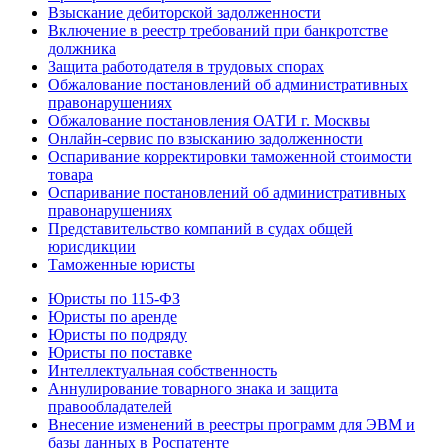
Взыскание дебиторской задолженности
Включение в реестр требований при банкротстве
должника
Защита работодателя в трудовых спорах
Обжалование постановлений об административных
правонарушениях
Обжалование постановления ОАТИ г. Москвы
Онлайн-сервис по взысканию задолженности
Оспаривание корректировки таможенной стоимости
товара
Оспаривание постановлений об административных
правонарушениях
Представительство компаний в судах общей
юрисдикции
Таможенные юристы
Юристы по 115-ФЗ
Юристы по аренде
Юристы по подряду
Юристы по поставке
Интеллектуальная собственность
Аннулирование товарного знака и защита
правообладателей
Внесение изменений в реестры программ для ЭВМ и
базы данных в Роспатенте