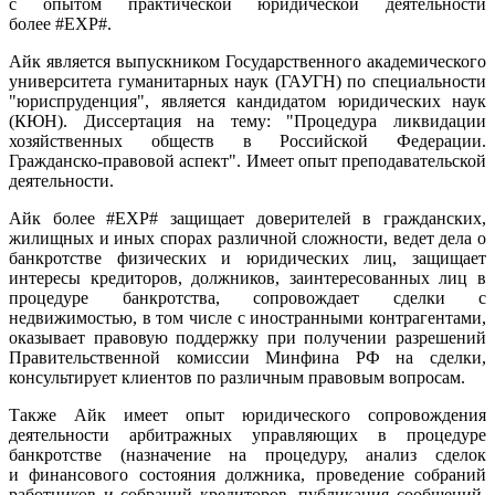
с опытом практической юридической деятельности
более #EXP#.
Айк является выпускником Государственного академического
университета гуманитарных наук (ГАУГН) по специальности
"юриспруденция", является кандидатом юридических наук
(КЮН). Диссертация на тему: "Процедура ликвидации
хозяйственных обществ в Российской Федерации.
Гражданско-правовой аспект". Имеет опыт преподавательской
деятельности.
Айк более #EXP# защищает доверителей в гражданских,
жилищных и иных спорах различной сложности, ведет дела о
банкротстве физических и юридических лиц, защищает
интересы кредиторов, должников, заинтересованных лиц в
процедуре банкротства, сопровождает сделки с
недвижимостью, в том числе с иностранными контрагентами,
оказывает правовую поддержку при получении разрешений
Правительственной комиссии Минфина РФ на сделки,
консультирует клиентов по различным правовым вопросам.
Также Айк имеет опыт юридического сопровождения
деятельности арбитражных управляющих в процедуре
банкротстве (назначение на процедуру, анализ сделок
и финансового состояния должника, проведение собраний
работников и собраний кредиторов, публикация сообщений,