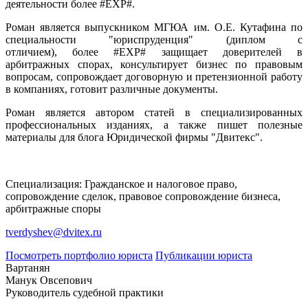
деятельности более #EXP#.
Роман является выпускником МГЮА им. О.Е. Кутафина по
специальности "юриспруденция" (диплом с
отличием), более #EXP# защищает доверителей в
арбитражных спорах, консультирует бизнес по правовым
вопросам, сопровождает договорную и претензионной работу
в компаниях, готовит различные документы.
Роман является автором статей в специализированных
профессиональных изданиях, а также пишет полезные
материалы для блога Юридической фирмы "Двитекс".
Специализация: Гражданское и налоговое право,
сопровождение сделок, правовое сопровождение бизнеса,
арбитражные споры
tverdyshev@dvitex.ru
Посмотреть портфолио юриста
Публикации юриста
Вартанян
Манук Овсепович
Руководитель судебной практики