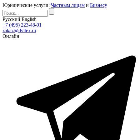
Юридические услуги:
Частным лицам
и
Бизнесу
Русский
English
+7 (495) 223-48-91
zakaz@dvitex.ru
Онлайн