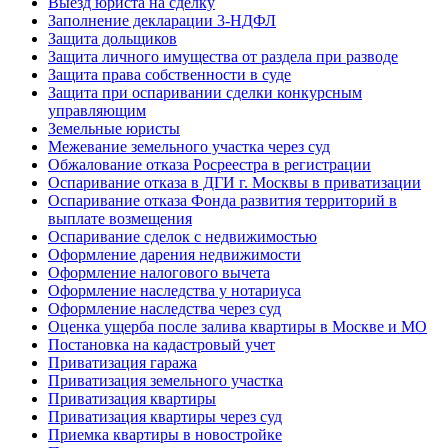
Выезд юриста на сделку
Заполнение декларации 3-НДФЛ
Защита дольщиков
Защита личного имущества от раздела при разводе
Защита права собственности в суде
Защита при оспаривании сделки конкурсным
управляющим
Земельные юристы
Межевание земельного участка через суд
Обжалование отказа Росреестра в регистрации
Оспаривание отказа в ДГИ г. Москвы в приватизации
Оспаривание отказа Фонда развития территорий в
выплате возмещения
Оспаривание сделок с недвижимостью
Оформление дарения недвижимости
Оформление налогового вычета
Оформление наследства у нотариуса
Оформление наследства через суд
Оценка ущерба после залива квартиры в Москве и МО
Постановка на кадастровый учет
Приватизация гаража
Приватизация земельного участка
Приватизация квартиры
Приватизация квартиры через суд
Приемка квартиры в новостройке