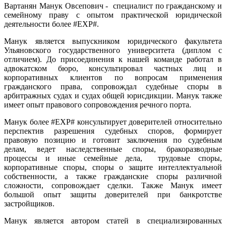
Вартанян Манук Овсепович - специалист по гражданскому и
семейному праву с опытом практической юридической
деятельности более #EXP#.
Манук является выпускником юридического факультета
Ульяновского государственного университета (диплом с
отличием). До присоединения к нашей команде работал в
адвокатском бюро, консультировал частных лиц и
корпоративных клиентов по вопросам применения
гражданского права, сопровождал судебные споры в
арбитражных судах и судах общей юрисдикции. Манук также
имеет опыт правового сопровождения речного порта.
Манук более #EXP# консультирует доверителей относительно
перспектив разрешения судебных споров, формирует
правовую позицию и готовит заключения по судебным
делам, ведет наследственные споры, бракоразводные
процессы и иные семейные дела, трудовые споры,
корпоративные споры, споры о защите интеллектуальной
собственности, а также гражданские споры различной
сложности, сопровождает сделки. Также Манук имеет
большой опыт защиты доверителей при банкротстве
застройщиков.
Манук является автором статей в специализированных