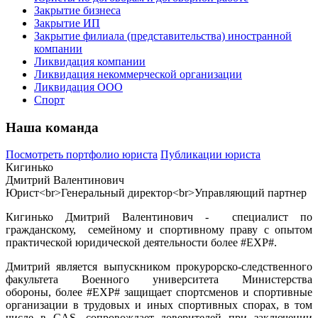
Закрытие бизнеса
Закрытие ИП
Закрытие филиала (представительства) иностранной
компании
Ликвидация компании
Ликвидация некоммерческой организации
Ликвидация ООО
Спорт
Наша команда
Посмотреть портфолио юриста
Публикации юриста
Кигинько
Дмитрий Валентинович
Юрист<br>Генеральный директор<br>Управляющий партнер
Кигинько Дмитрий Валентинович - специалист по
гражданскому, семейному и спортивному праву с опытом
практической юридической деятельности более #EXP#.
Дмитрий является выпускником прокурорско-следственного
факультета Военного университета Министерства
обороны, более #EXP# защищает спортсменов и спортивные
организации в трудовых и иных спортивных спорах, в том
числе в CAS, сопровождает доверителей при заключении